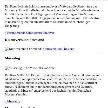
Der Freundeskreis Schlossmuseum Jever e.V. fördert die Aktivitäten des
Museums. Eine Mitgliedschaft bietet Ihnen zahlreiche Vorteile wie freier
Eintritt oder andere Ermäßigungen bei Veranstaltungen. Das Museum
braucht Sie und Ihre Hilfe. Engagieren Sie sich für ein kulturelles Zentrum
in unserer Region, für ein attraktives Museum in einer lebendigen
Umgebung!
»
Freundeskreis Schlossmuseum Jever
Kulturverbund Friesland
Kulturverbund Friesland
Musealog
Der Kurs MUSEALOG qualifiziert arbeitssuchende Akademikerinnen und
Akademiker mit optimaler Praxisnähe für die Arbeit in Museen und Kul­tur­
ein­rich­tun­gen. Innerhalb von acht Monaten erwerben Sie das Zertifikat
zum/r „Fachreferenten/in für Sammlungs­management und Qualitäts­
standards in Museen” entsprechend der Richtlinien des Deutschen
Museumsbundes.
↑
Musealog
↑