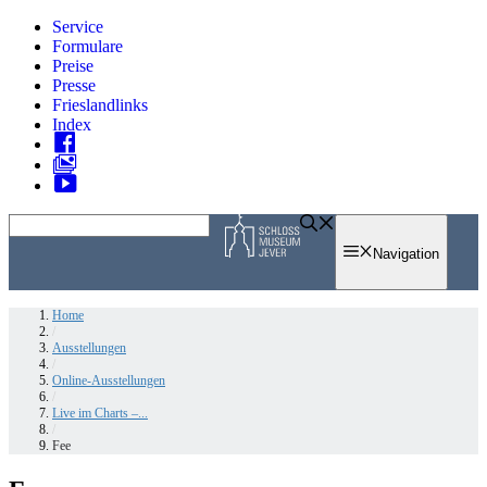
Zum
Service
Inhalt
Formulare
springen
Preise
Presse
Frieslandlinks
Index
Skip
to
Navigation
content
Home
/
Ausstellungen
/
Online-Ausstellungen
/
Live im Charts –...
/
Fee