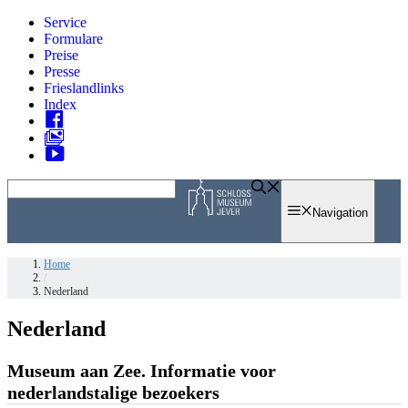
Zum
Service
Inhalt
Formulare
springen
Preise
Presse
Frieslandlinks
Index
Skip
to
Navigation
content
Home
/
Nederland
Nederland
Museum aan Zee. Informatie voor
nederlandstalige bezoekers