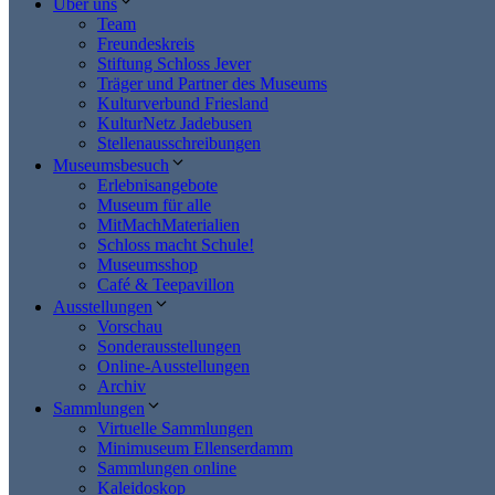
Über uns
Team
Freundeskreis
Stiftung Schloss Jever
Träger und Partner des Museums
Kulturverbund Friesland
KulturNetz Jadebusen
Stellenausschreibungen
Museumsbesuch
Erlebnisangebote
Museum für alle
MitMachMaterialien
Schloss macht Schule!
Museumsshop
Café & Teepavillon
Ausstellungen
Vorschau
Sonderausstellungen
Online-Ausstellungen
Archiv
Sammlungen
Virtuelle Sammlungen
Minimuseum Ellenserdamm
Sammlungen online
Kaleidoskop