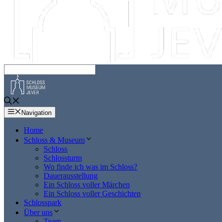
Navigation
Home
Schloss & Museum
Schloss
Schlossturm
Wo finde ich was im Schloss?
Dauerausstellung
Ein Schloss voller Märchen
Ein Schloss voller Geschichten
Schlosspark
Über uns
Team