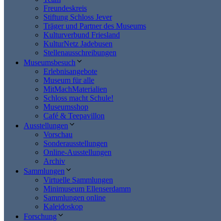
Freundeskreis
Stiftung Schloss Jever
Träger und Partner des Museums
Kulturverbund Friesland
KulturNetz Jadebusen
Stellenausschreibungen
Museumsbesuch
Erlebnisangebote
Museum für alle
MitMachMaterialien
Schloss macht Schule!
Museumsshop
Café & Teepavillon
Ausstellungen
Vorschau
Sonderausstellungen
Online-Ausstellungen
Archiv
Sammlungen
Virtuelle Sammlungen
Minimuseum Ellenserdamm
Sammlungen online
Kaleidoskop
Forschung