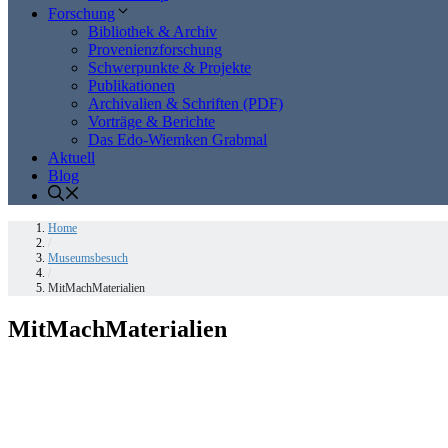
Forschung
Bibliothek & Archiv
Provenienzforschung
Schwerpunkte & Projekte
Publikationen
Archivalien & Schriften (PDF)
Vorträge & Berichte
Das Edo-Wiemken Grabmal
Aktuell
Blog
Home
/
Museumsbesuch
/
MitMachMaterialien
MitMachMaterialien