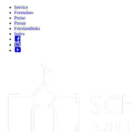
Zum
Service
Inhalt
Formulare
springen
Preise
Presse
Frieslandlinks
Index
Skip
to
content