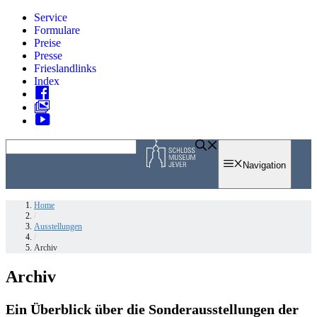
Zum
Service
Inhalt
Formulare
springen
Preise
Presse
Frieslandlinks
Index
Skip
to
Navigation
content
Home
/
Ausstellungen
/
Archiv
Archiv
Ein Überblick über die Sonderausstellungen der