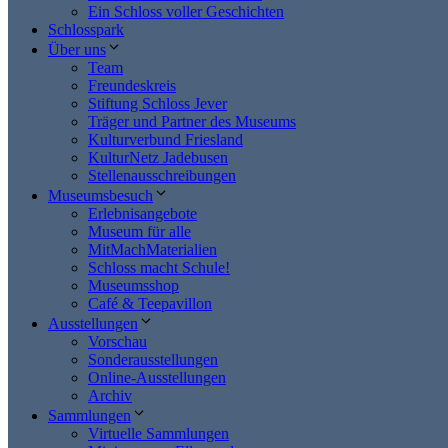
Ein Schloss voller Geschichten
Schlosspark
Über uns
Team
Freundeskreis
Stiftung Schloss Jever
Träger und Partner des Museums
Kulturverbund Friesland
KulturNetz Jadebusen
Stellenausschreibungen
Museumsbesuch
Erlebnisangebote
Museum für alle
MitMachMaterialien
Schloss macht Schule!
Museumsshop
Café & Teepavillon
Ausstellungen
Vorschau
Sonderausstellungen
Online-Ausstellungen
Archiv
Sammlungen
Virtuelle Sammlungen