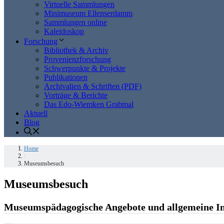
Virtuelle Sammlungen
Minimuseum Ellenserdamm
Sammlungen online
Kaleidoskop
Forschung
Bibliothek & Archiv
Provenienzforschung
Schwerpunkte & Projekte
Publikationen
Archivalien & Schriften (PDF)
Vorträge & Berichte
Das Edo-Wiemken Grabmal
Aktuell
Blog
Home
/
Museumsbesuch
Museumsbesuch
Museumspädagogische Angebote und allgemeine I