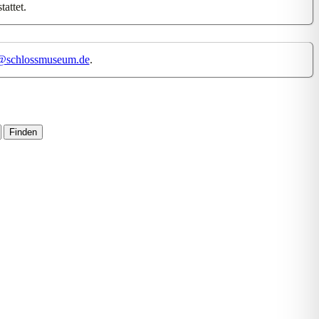
attet.
@schlossmuseum.de
.