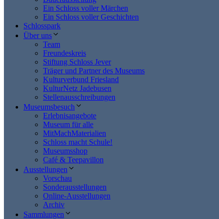
Ein Schloss voller Märchen
Ein Schloss voller Geschichten
Schlosspark
Über uns
Team
Freundeskreis
Stiftung Schloss Jever
Träger und Partner des Museums
Kulturverbund Friesland
KulturNetz Jadebusen
Stellenausschreibungen
Museumsbesuch
Erlebnisangebote
Museum für alle
MitMachMaterialien
Schloss macht Schule!
Museumsshop
Café & Teepavillon
Ausstellungen
Vorschau
Sonderausstellungen
Online-Ausstellungen
Archiv
Sammlungen