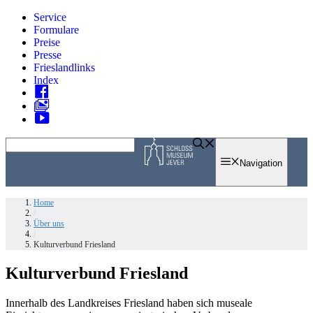
Zum
Service
Inhalt
Formulare
springen
Preise
Presse
Frieslandlinks
Index
Skip
to
Navigation
content
Home
/
Über uns
/
Kulturverbund Friesland
Kulturverbund Friesland
Innerhalb des Landkreises Friesland haben sich museale