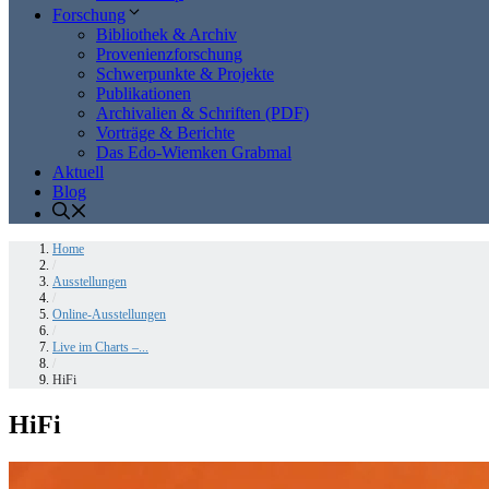
Forschung
Bibliothek & Archiv
Provenienzforschung
Schwerpunkte & Projekte
Publikationen
Archivalien & Schriften (PDF)
Vorträge & Berichte
Das Edo-Wiemken Grabmal
Aktuell
Blog
Home
/
Ausstellungen
/
Online-Ausstellungen
/
Live im Charts –...
/
HiFi
HiFi