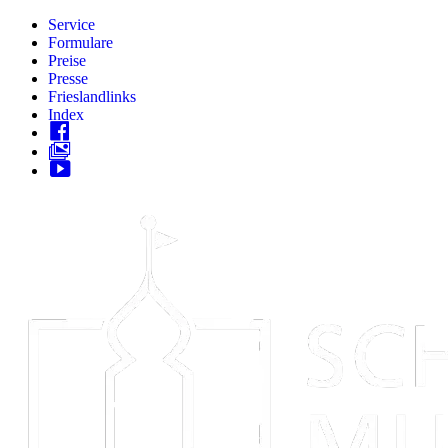
Zum
Service
Inhalt
Formulare
springen
Preise
Presse
Frieslandlinks
Index
Skip
to
content