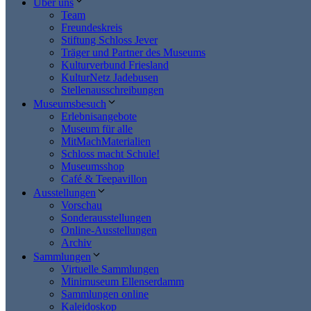
Über uns
Team
Freundeskreis
Stiftung Schloss Jever
Träger und Partner des Museums
Kulturverbund Friesland
KulturNetz Jadebusen
Stellenausschreibungen
Museumsbesuch
Erlebnisangebote
Museum für alle
MitMachMaterialien
Schloss macht Schule!
Museumsshop
Café & Teepavillon
Ausstellungen
Vorschau
Sonderausstellungen
Online-Ausstellungen
Archiv
Sammlungen
Virtuelle Sammlungen
Minimuseum Ellenserdamm
Sammlungen online
Kaleidoskop