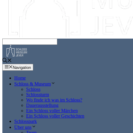
Navigation
Home
Schloss & Museum
Schloss
Schlossturm
Wo finde ich was im Schloss?
Dauerausstellung
Ein Schloss voller Märchen
Ein Schloss voller Geschichten
Schlosspark
Über uns
Team