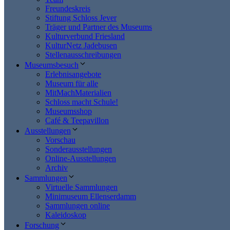
Freundeskreis
Stiftung Schloss Jever
Träger und Partner des Museums
Kulturverbund Friesland
KulturNetz Jadebusen
Stellenausschreibungen
Museumsbesuch
Erlebnisangebote
Museum für alle
MitMachMaterialien
Schloss macht Schule!
Museumsshop
Café & Teepavillon
Ausstellungen
Vorschau
Sonderausstellungen
Online-Ausstellungen
Archiv
Sammlungen
Virtuelle Sammlungen
Minimuseum Ellenserdamm
Sammlungen online
Kaleidoskop
Forschung