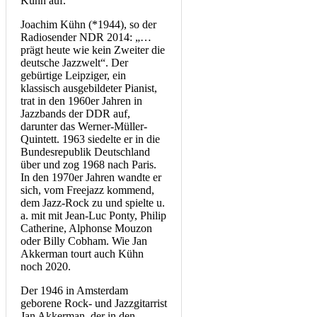
Kühn auf.
Joachim Kühn (*1944), so der
Radiosender NDR 2014: „…
prägt heute wie kein Zweiter die
deutsche Jazzwelt“. Der
gebürtige Leipziger, ein
klassisch ausgebildeter Pianist,
trat in den 1960er Jahren in
Jazzbands der DDR auf,
darunter das Werner-Müller-
Quintett. 1963 siedelte er in die
Bundesrepublik Deutschland
über und zog 1968 nach Paris.
In den 1970er Jahren wandte er
sich, vom Freejazz kommend,
dem Jazz-Rock zu und spielte u.
a. mit mit Jean-Luc Ponty, Philip
Catherine, Alphonse Mouzon
oder Billy Cobham. Wie Jan
Akkerman tourt auch Kühn
noch 2020.
Der 1946 in Amsterdam
geborene Rock- und Jazzgitarrist
Jan Akkerman, der in den