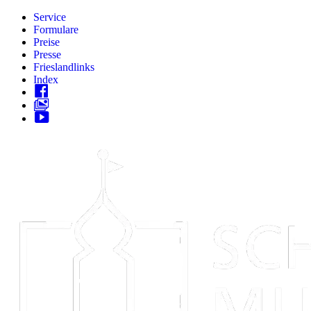
Zum
Service
Inhalt
Formulare
springen
Preise
Presse
Frieslandlinks
Index
Skip
to
content