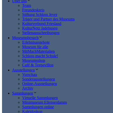
Über uns
Team
Freundeskreis
Stiftung Schloss Jever
Träger und Partner des Museums
Kulturverbund Friesland
KulturNetz Jadebusen
Stellenausschreibungen
Museumsbesuch
Erlebnisangebote
Museum für alle
MitMachMaterialien
Schloss macht Schule!
Museumsshop
Café & Teepavillon
Ausstellungen
Vorschau
Sonderausstellungen
Online-Ausstellungen
Archiv
Sammlungen
Virtuelle Sammlungen
Minimuseum Ellenserdamm
Sammlungen online
Kaleidoskop