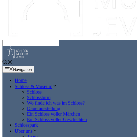
Navigation
Home
Schloss & Museum
Schloss
Schlossturm
Wo finde ich was im Schloss?
Dauerausstellung
Ein Schloss voller Märchen
Ein Schloss voller Geschichten
Schlosspark
Über uns
Team