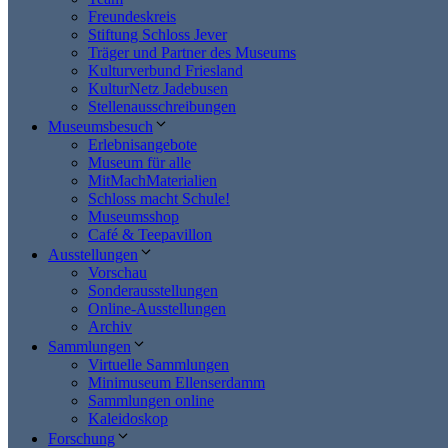
Freundeskreis
Stiftung Schloss Jever
Träger und Partner des Museums
Kulturverbund Friesland
KulturNetz Jadebusen
Stellenausschreibungen
Museumsbesuch
Erlebnisangebote
Museum für alle
MitMachMaterialien
Schloss macht Schule!
Museumsshop
Café & Teepavillon
Ausstellungen
Vorschau
Sonderausstellungen
Online-Ausstellungen
Archiv
Sammlungen
Virtuelle Sammlungen
Minimuseum Ellenserdamm
Sammlungen online
Kaleidoskop
Forschung