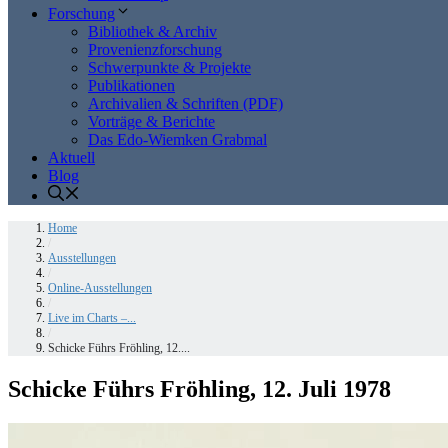
Forschung
Bibliothek & Archiv
Provenienzforschung
Schwerpunkte & Projekte
Publikationen
Archivalien & Schriften (PDF)
Vorträge & Berichte
Das Edo-Wiemken Grabmal
Aktuell
Blog
Home
/
Ausstellungen
/
Online-Ausstellungen
/
Live im Charts –...
/
Schicke Führs Fröhling, 12....
Schicke Führs Fröhling, 12. Juli 1978