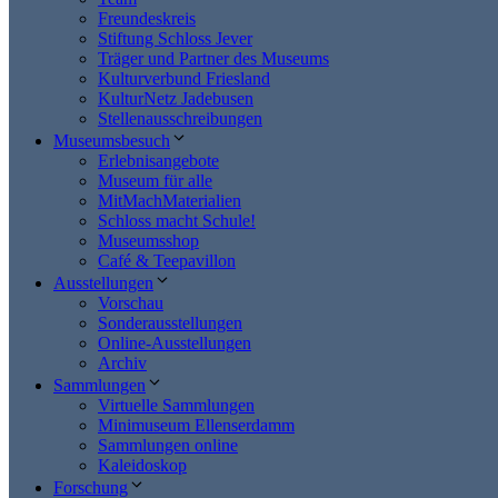
Freundeskreis
Stiftung Schloss Jever
Träger und Partner des Museums
Kulturverbund Friesland
KulturNetz Jadebusen
Stellenausschreibungen
Museumsbesuch
Erlebnisangebote
Museum für alle
MitMachMaterialien
Schloss macht Schule!
Museumsshop
Café & Teepavillon
Ausstellungen
Vorschau
Sonderausstellungen
Online-Ausstellungen
Archiv
Sammlungen
Virtuelle Sammlungen
Minimuseum Ellenserdamm
Sammlungen online
Kaleidoskop
Forschung