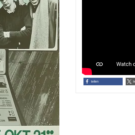
teilen
t