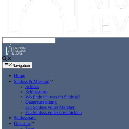
Navigation
Home
Schloss & Museum
Schloss
Schlossturm
Wo finde ich was im Schloss?
Dauerausstellung
Ein Schloss voller Märchen
Ein Schloss voller Geschichten
Schlosspark
Über uns
Team