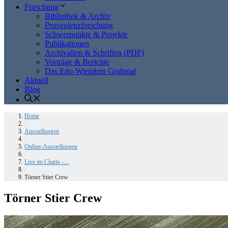
Forschung
Bibliothek & Archiv
Provenienzforschung
Schwerpunkte & Projekte
Publikationen
Archivalien & Schriften (PDF)
Vorträge & Berichte
Das Edo-Wiemken Grabmal
Aktuell
Blog
Home
/
Ausstellungen
/
Online-Ausstellungen
/
Live im Charts –...
/
Törner Stier Crew
Törner Stier Crew