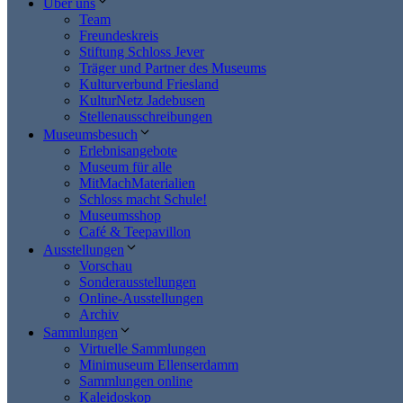
Über uns
Team
Freundeskreis
Stiftung Schloss Jever
Träger und Partner des Museums
Kulturverbund Friesland
KulturNetz Jadebusen
Stellenausschreibungen
Museumsbesuch
Erlebnisangebote
Museum für alle
MitMachMaterialien
Schloss macht Schule!
Museumsshop
Café & Teepavillon
Ausstellungen
Vorschau
Sonderausstellungen
Online-Ausstellungen
Archiv
Sammlungen
Virtuelle Sammlungen
Minimuseum Ellenserdamm
Sammlungen online
Kaleidoskop