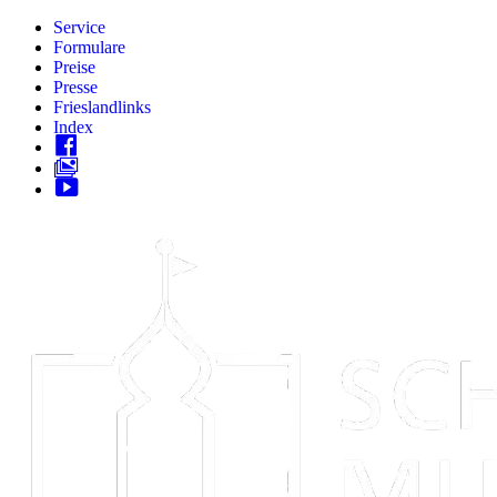
Zum
Service
Inhalt
Formulare
springen
Preise
Presse
Frieslandlinks
Index
Skip
to
content