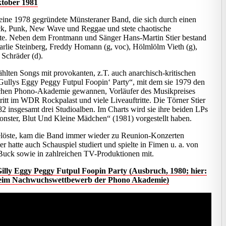
ktober 1981
eine 1978 gegründete Münsteraner Band, die sich durch einen
ck, Punk, New Wave und Reggae und stete chaotische
ete. Neben dem Frontmann und Sänger Hans-Martin Stier bestand
rlie Steinberg, Freddy Homann (g, voc), Hölmlölm Vieth (g),
 Schräder (d).
hlten Songs mit provokanten, z.T. auch anarchisch-kritischen
ullys Eggy Peggy Futpul Foopin‘ Party“, mit dem sie 1979 den
hen Phono-Akademie gewannen, Vorläufer des Musikpreises
ritt im WDR Rockpalast und viele Liveauftritte. Die Törner Stier
82 insgesamt drei Studioalben. Im Charts wird sie ihre beiden LPs
ster, Blut Und Kleine Mädchen“ (1981) vorgestellt haben.
elöste, kam die Band immer wieder zu Reunion-Konzerten
 hatte auch Schauspiel studiert und spielte in Fimen u. a. von
uck sowie in zahlreichen TV-Produktionen mit.
illy Eggy Peggy Futpul Foopin Party (Ausbruch, 1980; hier:
beim Nachwuchswettbewerb der Phono Akademie)