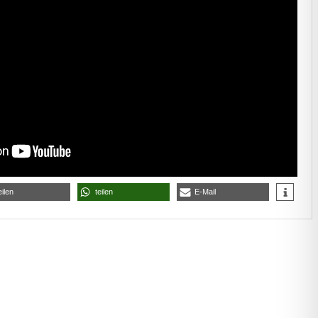
eilen
teilen
E-Mail