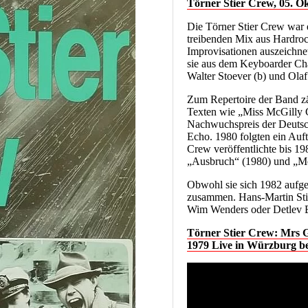
Törner Stier Crew, 05. O
Die Törner Stier Crew war 
treibenden Mix aus Hardro
Improvisationen auszeichn
sie aus dem Keyboarder Cha
Walter Stoever (b) und Olaf
Zum Repertoire der Band zä
Texten wie „Miss McGilly G
Nachwuchspreis der Deutsc
Echo. 1980 folgten ein Auft
Crew veröffentlichte bis 19
„Ausbruch“ (1980) und „Mon
Obwohl sie sich 1982 aufg
zusammen. Hans-Martin Stier
Wim Wenders oder Detlev B
Törner Stier Crew: Mrs G
1979 Live in Würzburg 