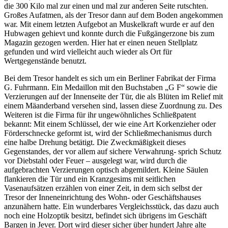
die 300 Kilo mal zur einen und mal zur anderen Seite rutschten.
Großes Aufatmen, als der Tresor dann auf dem Boden angekommen
war. Mit einem letzten Aufgebot an Muskelkraft wurde er auf den
Hubwagen gehievt und konnte durch die Fußgängerzone bis zum
Magazin gezogen werden. Hier hat er einen neuen Stellplatz
gefunden und wird vielleicht auch wieder als Ort für
Wertgegenstände benutzt.
Bei dem Tresor handelt es sich um ein Berliner Fabrikat der Firma
G. Fuhrmann. Ein Medaillon mit den Buchstaben „G F“ sowie die
Verzierungen auf der Innenseite der Tür, die als Blüten im Relief mit
einem Mäanderband versehen sind, lassen diese Zuordnung zu. Des
Weiteren ist die Firma für ihr ungewöhnliches Schließpatent
bekannt: Mit einem Schlüssel, der wie eine Art Korkenzieher oder
Förderschnecke geformt ist, wird der Schließmechanismus durch
eine halbe Drehung betätigt. Die Zweckmäßigkeit dieses
Gegenstandes, der vor allem auf sichere Verwahrung- sprich Schutz
vor Diebstahl oder Feuer – ausgelegt war, wird durch die
aufgebrachten Verzierungen optisch abgemildert. Kleine Säulen
flankieren die Tür und ein Kranzgesims mit seitlichen
Vasenaufsätzen erzählen von einer Zeit, in dem sich selbst der
Tresor der Inneneinrichtung des Wohn- oder Geschäftshauses
anzunähern hatte. Ein wunderbares Vergleichsstück, das dazu auch
noch eine Holzoptik besitzt, befindet sich übrigens im Geschäft
Bargen in Jever. Dort wird dieser sicher über hundert Jahre alte