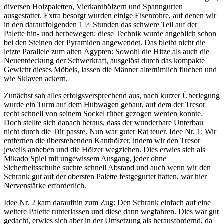
diversen Holzpaletten, Vierkanthölzern und Spanngurten
ausgestattet. Extra besorgt wurden einige Eisenrohre, auf denen wir
in den darauffolgenden 1 ½ Stunden das schwere Teil auf der
Palette hin- und herbewegen: diese Technik wurde angeblich schon
bei den Steinen der Pyramiden angewendet. Das bleibt nicht die
letzte Parallele zum alten Ägypten: Sowohl die Hitze als auch die
Neuentdeckung der Schwerkraft, ausgelöst durch das kompakte
Gewicht dieses Möbels, lassen die Männer altertümlich fluchen und
wie Sklaven ackern.
Zunächst sah alles erfolgsversprechend aus, nach kurzer Überlegung
wurde ein Turm auf dem Hubwagen gebaut, auf dem der Tresor
recht schnell von seinem Sockel rüber gezogen werden konnte.
Doch stellte sich danach heraus, dass der wunderbare Unterbau
nicht durch die Tür passte. Nun war guter Rat teuer. Idee Nr. 1: Wir
entfernen die überstehenden Kanthölzer, indem wir den Tresor
jeweils anheben und die Hölzer wegziehen. Dies erwies sich als
Mikado Spiel mit ungewissem Ausgang, jeder ohne
Sicherheitsschuhe suchte schnell Abstand und auch wenn wir den
Schrank gut auf der obersten Palette festgegurtet hatten, war hier
Nervenstärke erforderlich.
Idee Nr. 2 kam daraufhin zum Zug: Den Schrank einfach auf eine
weitere Palette runterlassen und diese dann wegfahren. Dies war gut
gedacht, erwies sich aber in der Umsetzung als herausfordernd, da