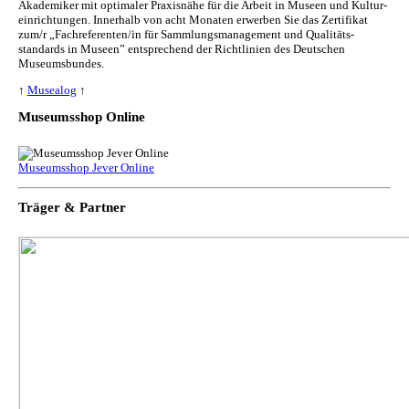
Akademiker mit optimaler Praxisnähe für die Arbeit in Museen und Kul­tur­
ein­rich­tun­gen. Innerhalb von acht Monaten erwerben Sie das Zertifikat
zum/r „Fachreferenten/in für Sammlungs­management und Qualitäts­
standards in Museen” entsprechend der Richtlinien des Deutschen
Museumsbundes.
↑
Musealog
↑
Museumsshop Online
Museumsshop Jever Online
Träger & Partner