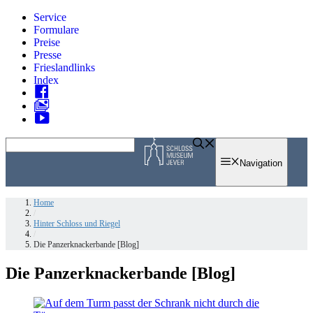
Zum
Service
Inhalt
Formulare
springen
Preise
Presse
Frieslandlinks
Index
Skip
to
Navigation
content
Home
/
Hinter Schloss und Riegel
/
Die Panzerknackerbande [Blog]
Die Panzerknackerbande [Blog]