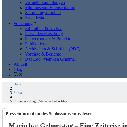
Virtuelle Sammlungen
Minimuseum Ellenserdamm
Sammlungen online
Kaleidoskop
Forschung
Bibliothek & Archiv
Provenienzforschung
Schwerpunkte & Projekte
Publikationen
Archivalien & Schriften (PDF)
Vorträge & Berichte
Das Edo-Wiemken Grabmal
Aktuell
Blog
Home
/
Presse
/
Pressemitteilung: „Maria hat Geburtstag...
Presseinformation des Schlossmuseums Jever
„Maria hat Geburtstag – Eine Zeitreise i