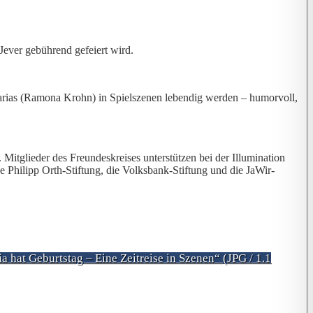
ever gebührend gefeiert wird.
 Marias (Ramona Krohn) in Spielszenen lebendig werden – humorvoll,
glieder des Freundeskreises unterstützen bei der Illumination
 Philipp Orth-Stiftung, die Volksbank-Stiftung und die JaWir-
 hat Geburtstag – Eine Zeitreise in Szenen“ (JPG / 1.1