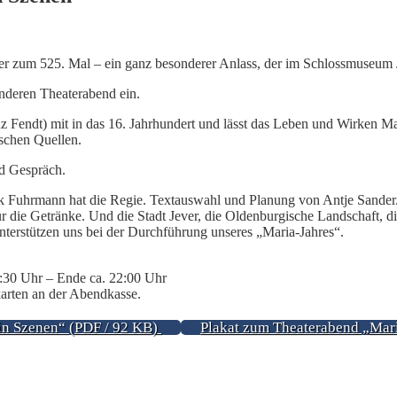
er zum 525. Mal – ein ganz besonderer Anlass, der im Schlossmuseum J
nderen Theaterabend ein.
anz Fendt) mit in das 16. Jahrhundert und lässt das Leben und Wirken
schen Quellen.
nd Gespräch.
hrmann hat die Regie. Textauswahl und Planung von Antje Sander. Mit
 die Getränke. Und die Stadt Jever, die Oldenburgische Landschaft, die
unterstützen uns bei der Durchführung unseres „Maria-Jahres“.
9:30 Uhr – Ende ca. 22:00 Uhr
arten an der Abendkasse.
e in Szenen“ (PDF / 92 KB)
Plakat zum Theaterabend „Maria