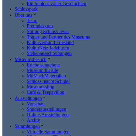
Ein Schloss voller Geschichten
Schlosspark
Über uns
Team
Freundeskreis
Stiftung Schloss Jever
Träger und Partner des Museums
Kulturverbund Friesland
KulturNetz Jadebusen
Stellenausschreibungen
Museumsbesuch
Erlebnisangebote
Museum für alle
MitMachMaterialien
Schloss macht Schule!
Museumsshop
Café & Teepavillon
Ausstellungen
Vorschau
Sonderausstellungen
Online-Ausstellungen
Archiv
Sammlungen
Virtuelle Sammlungen