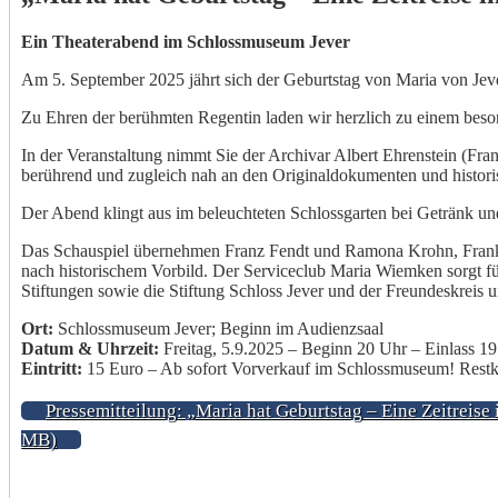
Ein Theaterabend im Schlossmuseum Jever
Am 5. September 2025 jährt sich der Geburtstag von Maria von Jev
Zu Ehren der berühmten Regentin laden wir herzlich zu einem beso
In der Veranstaltung nimmt Sie der Archivar Albert Ehrenstein (Fr
berührend und zugleich nah an den Originaldokumenten und histori
Der Abend klingt aus im beleuchteten Schlossgarten bei Getränk u
Das Schauspiel übernehmen Franz Fendt und Ramona Krohn, Frank Fu
nach historischem Vorbild. Der Serviceclub Maria Wiemken sorgt für
Stiftungen sowie die Stiftung Schloss Jever und der Freundeskreis 
Ort:
Schlossmuseum Jever; Beginn im Audienzsaal
Datum & Uhrzeit:
Freitag, 5.9.2025 – Beginn 20 Uhr – Einlass 1
Eintritt:
15 Euro – Ab sofort Vorverkauf im Schlossmuseum! Restk
Pressemitteilung: „Maria hat Geburtstag – Eine Zeitreis
MB)