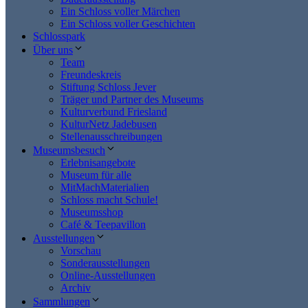
Ein Schloss voller Märchen
Ein Schloss voller Geschichten
Schlosspark
Über uns
Team
Freundeskreis
Stiftung Schloss Jever
Träger und Partner des Museums
Kulturverbund Friesland
KulturNetz Jadebusen
Stellenausschreibungen
Museumsbesuch
Erlebnisangebote
Museum für alle
MitMachMaterialien
Schloss macht Schule!
Museumsshop
Café & Teepavillon
Ausstellungen
Vorschau
Sonderausstellungen
Online-Ausstellungen
Archiv
Sammlungen