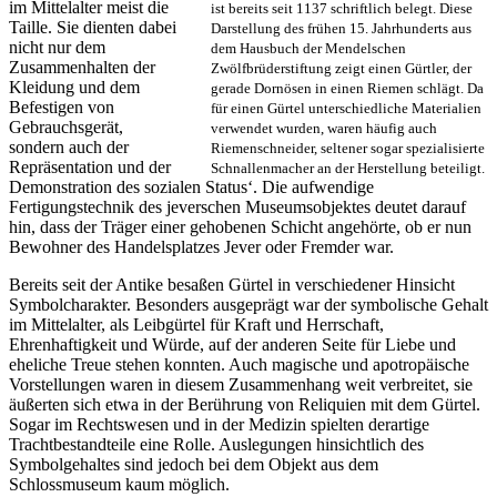
im Mittelalter meist die
ist bereits seit 1137 schriftlich belegt. Diese
Taille. Sie dienten dabei
Darstellung des frühen 15. Jahrhunderts aus
nicht nur dem
dem Hausbuch der Mendelschen
Zusammenhalten der
Zwölfbrüderstiftung zeigt einen Gürtler, der
Kleidung und dem
gerade Dornösen in einen Riemen schlägt. Da
Befestigen von
für einen Gürtel unterschiedliche Materialien
Gebrauchsgerät,
verwendet wurden, waren häufig auch
sondern auch der
Riemenschneider, seltener sogar spezialisierte
Repräsentation und der
Schnallenmacher an der Herstellung beteiligt.
Demonstration des sozialen Status‘. Die aufwendige
Fertigungstechnik des jeverschen Museumsobjektes deutet darauf
hin, dass der Träger einer gehobenen Schicht angehörte, ob er nun
Bewohner des Handelsplatzes Jever oder Fremder war.
Bereits seit der Antike besaßen Gürtel in verschiedener Hinsicht
Symbolcharakter. Besonders ausgeprägt war der symbolische Gehalt
im Mittelalter, als Leibgürtel für Kraft und Herrschaft,
Ehrenhaftigkeit und Würde, auf der anderen Seite für Liebe und
eheliche Treue stehen konnten. Auch magische und apotropäische
Vorstellungen waren in diesem Zusammenhang weit verbreitet, sie
äußerten sich etwa in der Berührung von Reliquien mit dem Gürtel.
Sogar im Rechtswesen und in der Medizin spielten derartige
Trachtbestandteile eine Rolle. Auslegungen hinsichtlich des
Symbolgehaltes sind jedoch bei dem Objekt aus dem
Schlossmuseum kaum möglich.