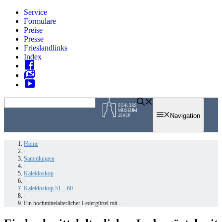
Zum
Service
Inhalt
Formulare
springen
Preise
Presse
Frieslandlinks
Index
Skip
to
Navigation
content
Home
/
Sammlungen
/
Kaleidoskop
/
Kaleidoskop 51 – 60
/
Ein hochmittelalterlicher Ledergürtel mit...