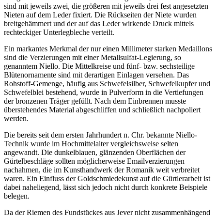
sind mit jeweils zwei, die größeren mit jeweils drei fest angesetzten
Nieten auf dem Leder fixiert. Die Rückseiten der Niete wurden
breitgehämmert und der auf das Leder wirkende Druck mittels
rechteckiger Unterlegbleche verteilt.
Ein markantes Merkmal der nur einen Millimeter starken Medaillons
sind die Verzierungen mit einer Metallsulfat-Legierung, so
genanntem Niello. Die Mittelkreise und fünf- bzw. sechsteilige
Blütenornamente sind mit derartigen Einlagen versehen. Das
Rohstoff-Gemenge, häufig aus Schwefelsilber, Schwefelkupfer und
Schwefelblei bestehend, wurde in Pulverform in die Vertiefungen
der bronzenen Träger gefüllt. Nach dem Einbrennen musste
überstehendes Material abgeschliffen und schließlich nachpoliert
werden.
Die bereits seit dem ersten Jahrhundert n. Chr. bekannte Niello-
Technik wurde im Hochmittelalter vergleichsweise selten
angewandt. Die dunkelblauen, glänzenden Oberflächen der
Gürtelbeschläge sollten möglicherweise Emailverzierungen
nachahmen, die im Kunsthandwerk der Romanik weit verbreitet
waren. Ein Einfluss der Goldschmiedekunst auf die Gürtlerarbeit ist
dabei naheliegend, lässt sich jedoch nicht durch konkrete Beispiele
belegen.
Da der Riemen des Fundstückes aus Jever nicht zusammenhängend