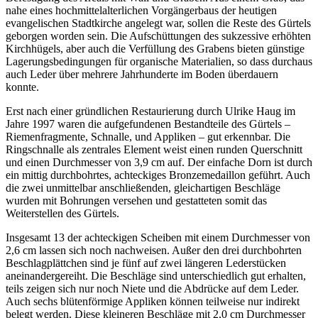
nahe eines hochmittelalterlichen Vorgängerbaus der heutigen
evangelischen Stadtkirche angelegt war, sollen die Reste des Gürtels
geborgen worden sein. Die Aufschüttungen des sukzessive erhöhten
Kirchhügels, aber auch die Verfüllung des Grabens bieten günstige
Lagerungsbedingungen für organische Materialien, so dass durchaus
auch Leder über mehrere Jahrhunderte im Boden überdauern
konnte.
Erst nach einer gründlichen Restaurierung durch Ulrike Haug im
Jahre 1997 waren die aufgefundenen Bestandteile des Gürtels –
Riemenfragmente, Schnalle, und Appliken – gut erkennbar. Die
Ringschnalle als zentrales Element weist einen runden Querschnitt
und einen Durchmesser von 3,9 cm auf. Der einfache Dorn ist durch
ein mittig durchbohrtes, achteckiges Bronzemedaillon geführt. Auch
die zwei unmittelbar anschließenden, gleichartigen Beschläge
wurden mit Bohrungen versehen und gestatteten somit das
Weiterstellen des Gürtels.
Insgesamt 13 der achteckigen Scheiben mit einem Durchmesser von
2,6 cm lassen sich noch nachweisen. Außer den drei durchbohrten
Beschlagplättchen sind je fünf auf zwei längeren Lederstücken
aneinandergereiht. Die Beschläge sind unterschiedlich gut erhalten,
teils zeigen sich nur noch Niete und die Abdrücke auf dem Leder.
Auch sechs blütenförmige Appliken können teilweise nur indirekt
belegt werden. Diese kleineren Beschläge mit 2,0 cm Durchmesser