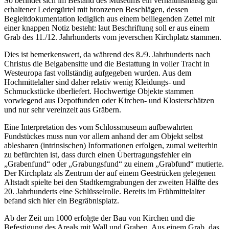
So befindet sich im Bestand des Museums ein verhältnismäßig gut
erhaltener Ledergürtel mit bronzenen Beschlägen, dessen
Begleitdokumentation lediglich aus einem beiliegenden Zettel mit
einer knappen Notiz besteht: laut Beschriftung soll er aus einem
Grab des 11./12. Jahrhunderts vom jeverschen Kirchplatz stammen.
Dies ist bemerkenswert, da während des 8./9. Jahrhunderts nach
Christus die Beigabensitte und die Bestattung in voller Tracht in
Westeuropa fast vollständig aufgegeben wurden. Aus dem
Hochmittelalter sind daher relativ wenig Kleidungs- und
Schmuckstücke überliefert. Hochwertige Objekte stammen
vorwiegend aus Depotfunden oder Kirchen- und Klosterschätzen
und nur sehr vereinzelt aus Gräbern.
Eine Interpretation des vom Schlossmuseum aufbewahrten
Fundstückes muss nun vor allem anhand der am Objekt selbst
ablesbaren (intrinsischen) Informationen erfolgen, zumal weiterhin
zu befürchten ist, dass durch einen Übertragungsfehler ein
„Grabenfund“ oder „Grabungsfund“ zu einem „Grabfund“ mutierte.
Der Kirchplatz als Zentrum der auf einem Geestrücken gelegenen
Altstadt spielte bei den Stadtkerngrabungen der zweiten Hälfte des
20. Jahrhunderts eine Schlüsselrolle. Bereits im Frühmittelalter
befand sich hier ein Begräbnisplatz.
Ab der Zeit um 1000 erfolgte der Bau von Kirchen und die
Befestigung des Areals mit Wall und Graben. Aus einem Grab, das