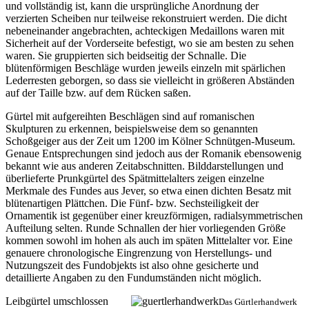
und vollständig ist, kann die ursprüngliche Anordnung der
verzierten Scheiben nur teilweise rekonstruiert werden. Die dicht
nebeneinander angebrachten, achteckigen Medaillons waren mit
Sicherheit auf der Vorderseite befestigt, wo sie am besten zu sehen
waren. Sie gruppierten sich beidseitig der Schnalle. Die
blütenförmigen Beschläge wurden jeweils einzeln mit spärlichen
Lederresten geborgen, so dass sie vielleicht in größeren Abständen
auf der Taille bzw. auf dem Rücken saßen.
Gürtel mit aufgereihten Beschlägen sind auf romanischen
Skulpturen zu erkennen, beispielsweise dem so genannten
Schoßgeiger aus der Zeit um 1200 im Kölner Schnütgen-Museum.
Genaue Entsprechungen sind jedoch aus der Romanik ebensowenig
bekannt wie aus anderen Zeitabschnitten. Bilddarstellungen und
überlieferte Prunkgürtel des Spätmittelalters zeigen einzelne
Merkmale des Fundes aus Jever, so etwa einen dichten Besatz mit
blütenartigen Plättchen. Die Fünf- bzw. Sechsteiligkeit der
Ornamentik ist gegenüber einer kreuzförmigen, radialsymmetrischen
Aufteilung selten. Runde Schnallen der hier vorliegenden Größe
kommen sowohl im hohen als auch im späten Mittelalter vor. Eine
genauere chronologische Eingrenzung von Herstellungs- und
Nutzungszeit des Fundobjekts ist also ohne gesicherte und
detaillierte Angaben zu den Fundumständen nicht möglich.
Leibgürtel umschlossen
Das Gürtlerhandwerk