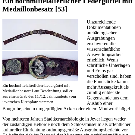
Ein hochmittelalterlicher Ledergürtel mit
Medaillonbesatz [53]
Unzureichende
Dokumentationen
archäologischer
Ausgrabungen
erschweren die
wissenschaftliche
Auswertungsarbeit
erheblich. Wenn
schriftliche Unterlagen
und Fotos gar
verschollen sind, haben
die Fundstücke kaum
Ein hochmittelalterlicher Ledergürtel mit
mehr Aussagekraft als
Medaillonbesatz: Laut Beschriftung soll er
zufällig entdeckte
aus einem Grab des 11./12. Jahrhunderts vom
Gegenstände aus dem
jeverschen Kirchplatz stammen.
Aushub einer
Baugrube, einem umgepflügten Acker oder einem Maulwurfshügel.
Von mehreren Jahren Stadtkernarchäologie in Jever liegen weder
der zuständigen Behörde noch dem Schlossmuseum als öffentlicher
kultureller Einrichtung ordnungsgemäße Ausgrabungsberichte vor.