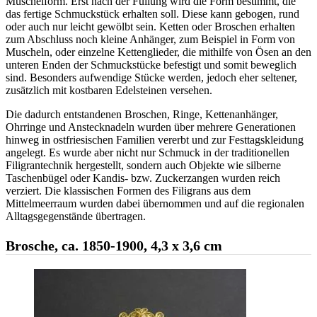
Muschelform. Erst nach der Füllung wird die Form bestimmt, die
das fertige Schmuckstück erhalten soll. Diese kann gebogen, rund
oder auch nur leicht gewölbt sein. Ketten oder Broschen erhalten
zum Abschluss noch kleine Anhänger, zum Beispiel in Form von
Muscheln, oder einzelne Kettenglieder, die mithilfe von Ösen an den
unteren Enden der Schmuckstücke befestigt und somit beweglich
sind. Besonders aufwendige Stücke werden, jedoch eher seltener,
zusätzlich mit kostbaren Edelsteinen versehen.
Die dadurch entstandenen Broschen, Ringe, Kettenanhänger,
Ohrringe und Anstecknadeln wurden über mehrere Generationen
hinweg in ostfriesischen Familien vererbt und zur Festtagskleidung
angelegt. Es wurde aber nicht nur Schmuck in der traditionellen
Filigrantechnik hergestellt, sondern auch Objekte wie silberne
Taschenbügel oder Kandis- bzw. Zuckerzangen wurden reich
verziert. Die klassischen Formen des Filigrans aus dem
Mittelmeerraum wurden dabei übernommen und auf die regionalen
Alltagsgegenstände übertragen.
Brosche, ca. 1850-1900, 4,3 x 3,6 cm