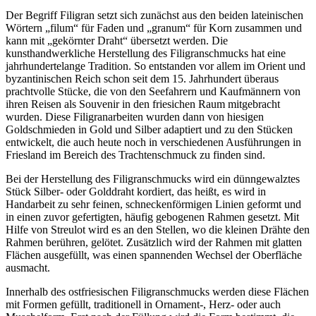
Der Begriff Filigran setzt sich zunächst aus den beiden lateinischen
Wörtern „filum“ für Faden und „granum“ für Korn zusammen und
kann mit „gekörnter Draht“ übersetzt werden. Die
kunsthandwerkliche Herstellung des Filigranschmucks hat eine
jahrhundertelange Tradition. So entstanden vor allem im Orient und
byzantinischen Reich schon seit dem 15. Jahrhundert überaus
prachtvolle Stücke, die von den Seefahrern und Kaufmännern von
ihren Reisen als Souvenir in den friesichen Raum mitgebracht
wurden. Diese Filigranarbeiten wurden dann von hiesigen
Goldschmieden in Gold und Silber adaptiert und zu den Stücken
entwickelt, die auch heute noch in verschiedenen Ausführungen in
Friesland im Bereich des Trachtenschmuck zu finden sind.
Bei der Herstellung des Filigranschmucks wird ein dünngewalztes
Stück Silber- oder Golddraht kordiert, das heißt, es wird in
Handarbeit zu sehr feinen, schneckenförmigen Linien geformt und
in einen zuvor gefertigten, häufig gebogenen Rahmen gesetzt. Mit
Hilfe von Streulot wird es an den Stellen, wo die kleinen Drähte den
Rahmen berühren, gelötet. Zusätzlich wird der Rahmen mit glatten
Flächen ausgefüllt, was einen spannenden Wechsel der Oberfläche
ausmacht.
Innerhalb des ostfriesischen Filigranschmucks werden diese Flächen
mit Formen gefüllt, traditionell in Ornament-, Herz- oder auch