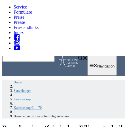
Zum
Service
Inhalt
Formulare
springen
Preise
Presse
Frieslandlinks
Index
Skip
to
Navigation
content
Home
/
Sammlungen
/
Kaleidoskop
/
Kaleidoskop 61 – 70
/
Broschen in ostfriesischer Filigrantechnik...