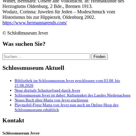
Winter, Bernhard: Unsere alte Volkstracht. In: Heimatkunde des
Herzogtums Oldenburg, 2 Bde., Bremen 1913.
Wodarz, Corinna: Juwelen für Jeden – Modeschmuck vom
Historismus bis zur Hippiezeit, Oldenburg 2002.
https://www.hermannarends.com/
© Schloßmuseum Jever
Was suchen Sie?
Suchen
nach:
Schlossmuseum Aktuell
Bibliothek im Schlossmuseum Jever geschlossen vom 03.08. bis
21.08.2026
Neue digitale Schnitzeljagd durch Jever
Schlossmuseum Jever ist dabei: Kulturpaket des Landes Niedersachsen
Neues Buch über Maria von Jever erschienen
Playmobil-Figur Maria von Jever nun auch im Online-Shop des
Schlossmuseums erhältlich
Kontakt
Schlossmuseum Jever