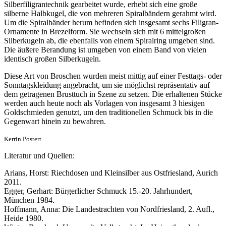
Silberfiligrantechnik gearbeitet wurde, erhebt sich eine große
silberne Halbkugel, die von mehreren Spiralbändern gerahmt wird.
Um die Spiralbänder herum befinden sich insgesamt sechs Filigran-
Ornamente in Brezelform. Sie wechseln sich mit 6 mittelgroßen
Silberkugeln ab, die ebenfalls von einem Spiralring umgeben sind.
Die äußere Berandung ist umgeben von einem Band von vielen
identisch großen Silberkugeln.
Diese Art von Broschen wurden meist mittig auf einer Festtags- oder
Sonntagskleidung angebracht, um sie möglichst repräsentativ auf
dem getragenen Brusttuch in Szene zu setzen. Die erhaltenen Stücke
werden auch heute noch als Vorlagen von insgesamt 3 hiesigen
Goldschmieden genutzt, um den traditionellen Schmuck bis in die
Gegenwart hinein zu bewahren.
Kerrin Postert
Literatur und Quellen:
Arians, Horst: Riechdosen und Kleinsilber aus Ostfriesland, Aurich
2011.
Egger, Gerhart: Bürgerlicher Schmuck 15.-20. Jahrhundert,
München 1984.
Hoffmann, Anna: Die Landestrachten von Nordfriesland, 2. Aufl.,
Heide 1980.