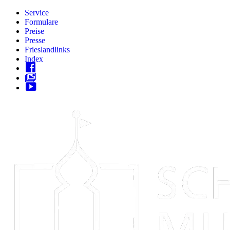
Zum
Service
Inhalt
Formulare
springen
Preise
Presse
Frieslandlinks
Index
Skip
to
content