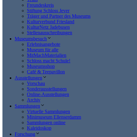
Freundeskreis
Stiftung Schloss Jever
Träger und Partner des Museums
Kulturverbund Friesland
KulturNetz Jadebusen
Stellenausschreibungen
Museumsbesuch
Erlebnisangebote
Museum für alle
MitMachMaterialien
Schloss macht Schule!
Museumsshop
Café & Teepavillon
Ausstellungen
Vorschau
Sonderausstellungen
Online-Ausstellungen
Archiv
Sammlungen
Virtuelle Sammlungen
Minimuseum Ellenserdamm
Sammlungen online
Kaleidoskop
Forschung