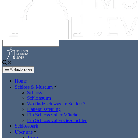
Navigation
Home
Schloss & Museum
Schloss
Schlossturm
Wo finde ich was im Schloss?
Dauerausstellung
Ein Schloss voller Märchen
Ein Schloss voller Geschichten
Schlosspark
Über uns
Team