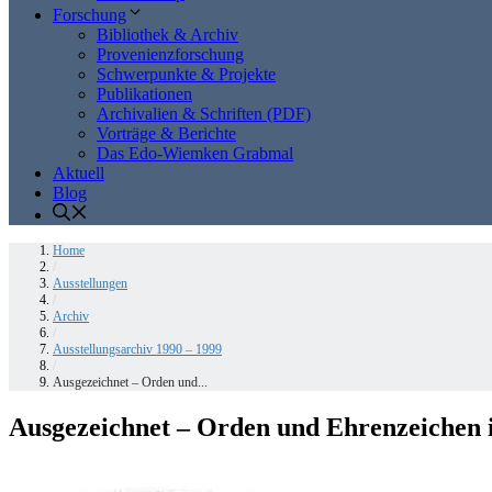
Forschung
Bibliothek & Archiv
Provenienzforschung
Schwerpunkte & Projekte
Publikationen
Archivalien & Schriften (PDF)
Vorträge & Berichte
Das Edo-Wiemken Grabmal
Aktuell
Blog
Home
/
Ausstellungen
/
Archiv
/
Ausstellungsarchiv 1990 – 1999
/
Ausgezeichnet – Orden und...
Ausgezeichnet – Orden und Ehrenzeichen