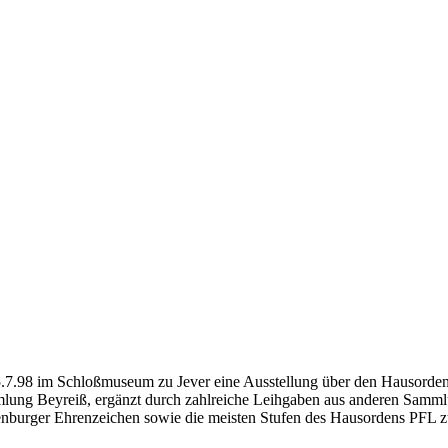
8 im Schloßmuseum zu Jever eine Ausstellung über den Hausorden u
mlung Beyreiß, ergänzt durch zahlreiche Leihgaben aus anderen Samm
denburger Ehrenzeichen sowie die meisten Stufen des Hausordens PFL zu