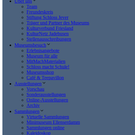
Über uns
Team
Freundeskreis
Stiftung Schloss Jever
Träger und Partner des Museums
Kulturverbund Friesland
KulturNetz Jadebusen
Stellenausschreibungen
Museumsbesuch
Erlebnisangebote
Museum für alle
MitMachMaterialien
Schloss macht Schule!
Museumsshop
Café & Teepavillon
Ausstellungen
Vorschau
Sonderausstellungen
Online-Ausstellungen
Archiv
Sammlungen
Virtuelle Sammlungen
Minimuseum Ellenserdamm
Sammlungen online
Kaleidoskop