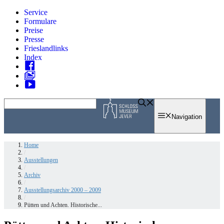
Zum
Service
Inhalt
Formulare
springen
Preise
Presse
Frieslandlinks
Index
Skip
to
Navigation
content
Home
/
Ausstellungen
/
Archiv
/
Ausstellungsarchiv 2000 – 2009
/
Pütten und Achten. Historische...