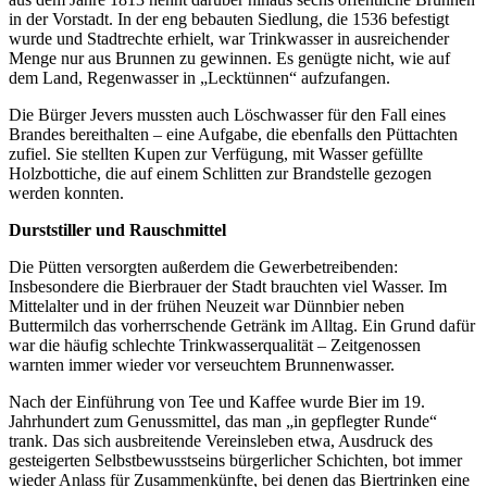
in der Vorstadt. In der eng bebauten Siedlung, die 1536 befestigt
wurde und Stadtrechte erhielt, war Trinkwasser in ausreichender
Menge nur aus Brunnen zu gewinnen. Es genügte nicht, wie auf
dem Land, Regenwasser in „Lecktünnen“ aufzufangen.
Die Bürger Jevers mussten auch Löschwasser für den Fall eines
Brandes bereithalten – eine Aufgabe, die ebenfalls den Püttachten
zufiel. Sie stellten Kupen zur Verfügung, mit Wasser gefüllte
Holzbottiche, die auf einem Schlitten zur Brandstelle gezogen
werden konnten.
Durststiller und Rauschmittel
Die Pütten versorgten außerdem die Gewerbetreibenden:
Insbesondere die Bierbrauer der Stadt brauchten viel Wasser. Im
Mittelalter und in der frühen Neuzeit war Dünnbier neben
Buttermilch das vorherrschende Getränk im Alltag. Ein Grund dafür
war die häufig schlechte Trinkwasserqualität – Zeitgenossen
warnten immer wieder vor verseuchtem Brunnenwasser.
Nach der Einführung von Tee und Kaffee wurde Bier im 19.
Jahrhundert zum Genussmittel, das man „in gepflegter Runde“
trank. Das sich ausbreitende Vereinsleben etwa, Ausdruck des
gesteigerten Selbstbewusstseins bürgerlicher Schichten, bot immer
wieder Anlass für Zusammenkünfte, bei denen das Biertrinken eine