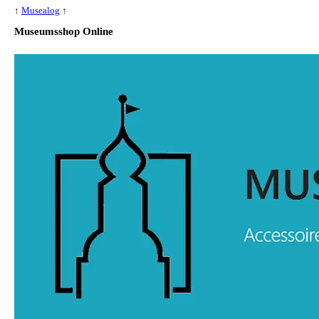
↑
Musealog
↑
Museumsshop Online