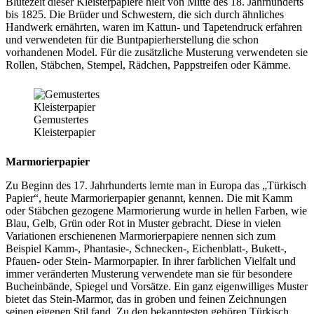
Blütezeit dieser Kleisterpapiere hielt von Mitte des 18. Jahrhunderts
bis 1825. Die Brüder und Schwestern, die sich durch ähnliches
Handwerk ernährten, waren im Kattun- und Tapetendruck erfahren
und verwendeten für die Buntpapierherstellung die schon
vorhandenen Model. Für die zusätzliche Musterung verwendeten sie
Rollen, Stäbchen, Stempel, Rädchen, Pappstreifen oder Kämme.
Gemustertes
Kleisterpapier
Marmorierpapier
Zu Beginn des 17. Jahrhunderts lernte man in Europa das „Türkisch
Papier“, heute Marmorierpapier genannt, kennen. Die mit Kamm
oder Stäbchen gezogene Marmorierung wurde in hellen Farben, wie
Blau, Gelb, Grün oder Rot in Muster gebracht. Diese in vielen
Variationen erschienenen Marmorierpapiere nennen sich zum
Beispiel Kamm-, Phantasie-, Schnecken-, Eichenblatt-, Bukett-,
Pfauen- oder Stein- Marmorpapier. In ihrer farblichen Vielfalt und
immer veränderten Musterung verwendete man sie für besondere
Bucheinbände, Spiegel und Vorsätze. Ein ganz eigenwilliges Muster
bietet das Stein-Marmor, das in groben und feinen Zeichnungen
seinen eigenen Stil fand. Zu den bekanntesten gehören Türkisch