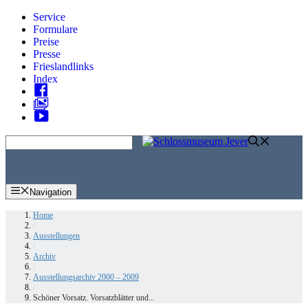
Zum
Service
Inhalt
Formulare
springen
Preise
Presse
Frieslandlinks
Index
Skip
to
content
Navigation
Home
/
Ausstellungen
/
Archiv
/
Ausstellungsarchiv 2000 – 2009
/
Schöner Vorsatz. Vorsatzblätter und...