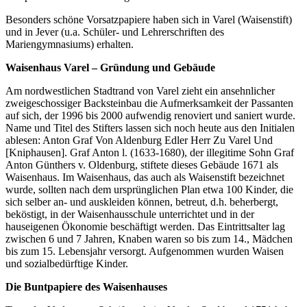
Besonders schöne Vorsatzpapiere haben sich in Varel (Waisenstift)
und in Jever (u.a. Schüler- und Lehrerschriften des
Mariengymnasiums) erhalten.
Waisenhaus Varel – Gründung und Gebäude
Am nordwestlichen Stadtrand von Varel zieht ein ansehnlicher
zweigeschossiger Backsteinbau die Aufmerksamkeit der Passanten
auf sich, der 1996 bis 2000 aufwendig renoviert und saniert wurde.
Name und Titel des Stifters lassen sich noch heute aus den Initialen
ablesen: Anton Graf Von Aldenburg Edler Herr Zu Varel Und
[Kniphausen]. Graf Anton l. (1633-1680), der illegitime Sohn Graf
Anton Günthers v. Oldenburg, stiftete dieses Gebäude 1671 als
Waisenhaus. Im Waisenhaus, das auch als Waisenstift bezeichnet
wurde, sollten nach dem ursprünglichen Plan etwa 100 Kinder, die
sich selber an- und auskleiden können, betreut, d.h. beherbergt,
beköstigt, in der Waisenhausschule unterrichtet und in der
hauseigenen Ökonomie beschäftigt werden. Das Eintrittsalter lag
zwischen 6 und 7 Jahren, Knaben waren so bis zum 14., Mädchen
bis zum 15. Lebensjahr versorgt. Aufgenommen wurden Waisen
und sozialbedürftige Kinder.
Die Buntpapiere des Waisenhauses