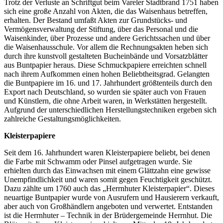
Trotz der Verluste an Schriftgut beim Vareler Stadtbrand 1751 haben
sich eine große Anzahl von Akten, die das Waisenhaus betreffen,
erhalten. Der Bestand umfaßt Akten zur Grundstücks- und
Vermögensverwaltung der Stiftung, über das Personal und die
Waisenkinder, über Prozesse und andere Gerichtssachen und über
die Waisenhausschule. Vor allem die Rechnungsakten heben sich
durch ihre kunstvoll gestalteten Bucheinbände und Vorsatzblätter
aus Buntpapier heraus. Diese Schmuckpapiere erreichten schnell
nach ihrem Aufkommen einen hohen Beliebtheitsgrad. Gelangten
die Buntpapiere im 16. und 17. Jahrhundert größtenteils durch den
Export nach Deutschland, so wurden sie später auch von Frauen
und Künstlern, die ohne Arbeit waren, in Werkstätten hergestellt.
Aufgrund der unterschiedlichen Herstellungstechniken ergeben sich
zahlreiche Gestaltungsmöglichkeiten.
Kleisterpapiere
Seit dem 16. Jahrhundert waren Kleisterpapiere beliebt, bei denen
die Farbe mit Schwamm oder Pinsel aufgetragen wurde. Sie
erhielten durch das Einwachsen mit einem Glättzahn eine gewisse
Unempfindlichkeit und waren somit gegen Feuchtigkeit geschützt.
Dazu zählte um 1760 auch das „Herrnhuter Kleisterpapier“. Dieses
neuartige Buntpapier wurde von Ausrufern und Hausierern verkauft,
aber auch von Großhändlern angeboten und verwertet. Entstanden
ist die Herrnhuter – Technik in der Brüdergemeinde Herrnhut. Die