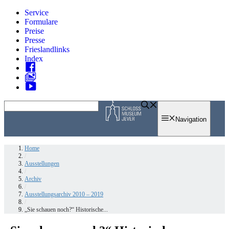
Zum
Service
Inhalt
Formulare
springen
Preise
Presse
Frieslandlinks
Index
Skip
to
Navigation
content
Home
/
Ausstellungen
/
Archiv
/
Ausstellungsarchiv 2010 – 2019
/
„Sie schauen noch?“ Historische...