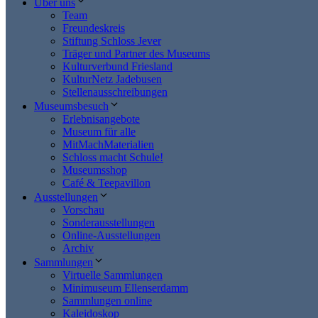
Über uns
Team
Freundeskreis
Stiftung Schloss Jever
Träger und Partner des Museums
Kulturverbund Friesland
KulturNetz Jadebusen
Stellenausschreibungen
Museumsbesuch
Erlebnisangebote
Museum für alle
MitMachMaterialien
Schloss macht Schule!
Museumsshop
Café & Teepavillon
Ausstellungen
Vorschau
Sonderausstellungen
Online-Ausstellungen
Archiv
Sammlungen
Virtuelle Sammlungen
Minimuseum Ellenserdamm
Sammlungen online
Kaleidoskop