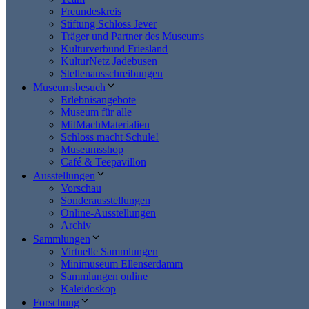
Freundeskreis
Stiftung Schloss Jever
Träger und Partner des Museums
Kulturverbund Friesland
KulturNetz Jadebusen
Stellenausschreibungen
Museumsbesuch
Erlebnisangebote
Museum für alle
MitMachMaterialien
Schloss macht Schule!
Museumsshop
Café & Teepavillon
Ausstellungen
Vorschau
Sonderausstellungen
Online-Ausstellungen
Archiv
Sammlungen
Virtuelle Sammlungen
Minimuseum Ellenserdamm
Sammlungen online
Kaleidoskop
Forschung