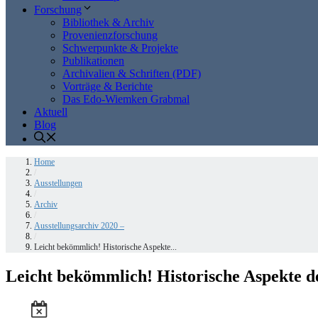
Forschung
Bibliothek & Archiv
Provenienzforschung
Schwerpunkte & Projekte
Publikationen
Archivalien & Schriften (PDF)
Vorträge & Berichte
Das Edo-Wiemken Grabmal
Aktuell
Blog
Home
/
Ausstellungen
/
Archiv
/
Ausstellungsarchiv 2020 –
/
Leicht bekömmlich! Historische Aspekte...
Leicht bekömmlich! Historische Aspekte de