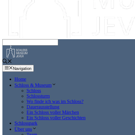
Navigation
Home
Schloss & Museum
Schloss
Schlossturm
Wo finde ich was im Schloss?
Dauerausstellung
Ein Schloss voller Märchen
Ein Schloss voller Geschichten
Schlosspark
Über uns
Team