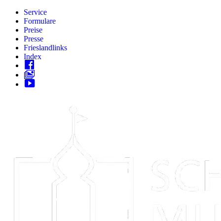
Zum
Service
Inhalt
Formulare
springen
Preise
Presse
Frieslandlinks
Index
Skip
to
content