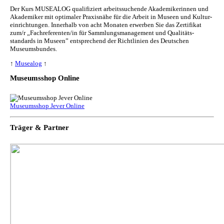
Der Kurs MUSEALOG qualifiziert arbeitssuchende Akademikerinnen und
Akademiker mit optimaler Praxisnähe für die Arbeit in Museen und Kul­tur­
ein­rich­tun­gen. Innerhalb von acht Monaten erwerben Sie das Zertifikat
zum/r „Fachreferenten/in für Sammlungs­management und Qualitäts­
standards in Museen” entsprechend der Richtlinien des Deutschen
Museumsbundes.
↑
Musealog
↑
Museumsshop Online
Museumsshop Jever Online
Träger & Partner