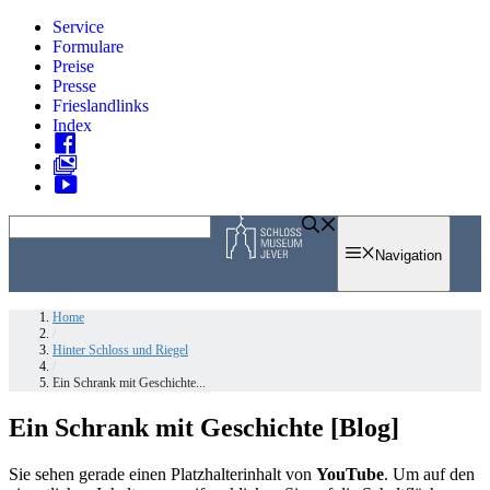
Zum
Service
Inhalt
Formulare
springen
Preise
Presse
Frieslandlinks
Index
Skip
to
Navigation
content
Home
/
Hinter Schloss und Riegel
/
Ein Schrank mit Geschichte...
Ein Schrank mit Geschichte [Blog]
Sie sehen gerade einen Platzhalterinhalt von
YouTube
. Um auf den