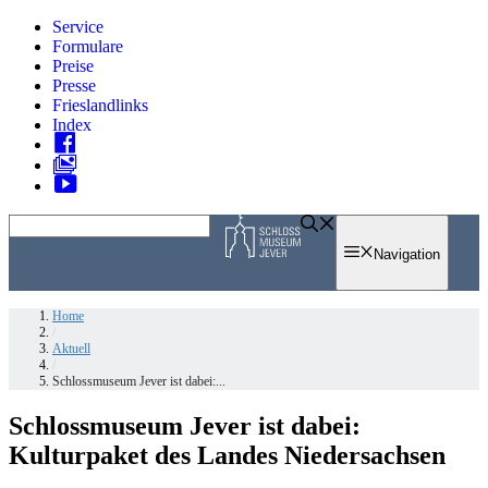
Zum
Service
Inhalt
Formulare
springen
Preise
Presse
Frieslandlinks
Index
Skip
to
Navigation
content
Home
/
Aktuell
/
Schlossmuseum Jever ist dabei:...
Schlossmuseum Jever ist dabei:
Kulturpaket des Landes Niedersachsen