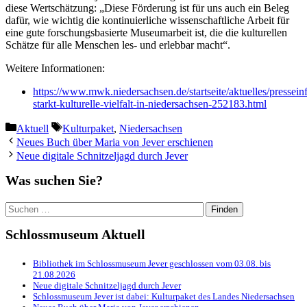
diese Wertschätzung: „Diese Förderung ist für uns auch ein Beleg
dafür, wie wichtig die kontinuierliche wissenschaftliche Arbeit für
eine gute forschungsbasierte Museumarbeit ist, die die kulturellen
Schätze für alle Menschen les- und erlebbar macht“.
Weitere Informationen:
https://www.mwk.niedersachsen.de/startseite/aktuelles/pressein
starkt-kulturelle-vielfalt-in-niedersachsen-252183.html
Kategorien
Schlagwörter
Aktuell
Kulturpaket
,
Niedersachsen
Neues Buch über Maria von Jever erschienen
Neue digitale Schnitzeljagd durch Jever
Was suchen Sie?
Suchen
nach:
Schlossmuseum Aktuell
Bibliothek im Schlossmuseum Jever geschlossen vom 03.08. bis
21.08.2026
Neue digitale Schnitzeljagd durch Jever
Schlossmuseum Jever ist dabei: Kulturpaket des Landes Niedersachsen