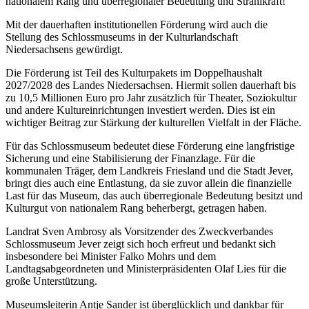
nationalem Rang und überregionaler Bedeutung und Strahlkraft!
Mit der dauerhaften institutionellen Förderung wird auch die
Stellung des Schlossmuseums in der Kulturlandschaft
Niedersachsens gewürdigt.
Die Förderung ist Teil des Kulturpakets im Doppelhaushalt
2027/2028 des Landes Niedersachsen. Hiermit sollen dauerhaft bis
zu 10,5 Millionen Euro pro Jahr zusätzlich für Theater, Soziokultur
und andere Kultureinrichtungen investiert werden. Dies ist ein
wichtiger Beitrag zur Stärkung der kulturellen Vielfalt in der Fläche.
Für das Schlossmuseum bedeutet diese Förderung eine langfristige
Sicherung und eine Stabilisierung der Finanzlage. Für die
kommunalen Träger, dem Landkreis Friesland und die Stadt Jever,
bringt dies auch eine Entlastung, da sie zuvor allein die finanzielle
Last für das Museum, das auch überregionale Bedeutung besitzt und
Kulturgut von nationalem Rang beherbergt, getragen haben.
Landrat Sven Ambrosy als Vorsitzender des Zweckverbandes
Schlossmuseum Jever zeigt sich hoch erfreut und bedankt sich
insbesondere bei Minister Falko Mohrs und dem
Landtagsabgeordneten und Ministerpräsidenten Olaf Lies für die
große Unterstützung.
Museumsleiterin Antje Sander ist überglücklich und dankbar für