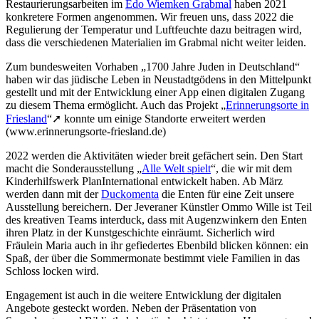
Restaurierungsarbeiten im
Edo Wiemken Grabmal
haben 2021
konkretere Formen angenommen. Wir freuen uns, dass 2022 die
Regulierung der Temperatur und Luftfeuchte dazu beitragen wird,
dass die verschiedenen Materialien im Grabmal nicht weiter leiden.
Zum bundesweiten Vorhaben „1700 Jahre Juden in Deutschland“
haben wir das jüdische Leben in Neustadtgödens in den Mittelpunkt
gestellt und mit der Entwicklung einer App einen digitalen Zugang
zu diesem Thema ermöglicht. Auch das Projekt „
Erinnerungsorte in
Friesland
“➚ konnte um einige Standorte erweitert werden
(www.erinnerungsorte-friesland.de)
2022 werden die Aktivitäten wieder breit gefächert sein. Den Start
macht die Sonderausstellung „
Alle Welt spielt
“, die wir mit dem
Kinderhilfswerk PlanInternational entwickelt haben. Ab März
werden dann mit der
Duckomenta
die Enten für eine Zeit unsere
Ausstellung bereichern. Der Jeveraner Künstler Ommo Wille ist Teil
des kreativen Teams interduck, dass mit Augenzwinkern den Enten
ihren Platz in der Kunstgeschichte einräumt. Sicherlich wird
Fräulein Maria auch in ihr gefiedertes Ebenbild blicken können: ein
Spaß, der über die Sommermonate bestimmt viele Familien in das
Schloss locken wird.
Engagement ist auch in die weitere Entwicklung der digitalen
Angebote gesteckt worden. Neben der Präsentation von