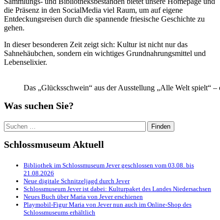
Sammlungs- und Bibliotheksbeständen bietet unsere Homepage und
die Präsenz in den SocialMedia viel Raum, um auf eigene
Entdeckungsreisen durch die spannende friesische Geschichte zu
gehen.
In dieser besonderen Zeit zeigt sich: Kultur ist nicht nur das
Sahnehäubchen, sondern ein wichtiges Grundnahrungsmittel und
Lebenselixier.
Das „Glücksschwein“ aus der Ausstellung „Alle Welt spielt“ – 
Was suchen Sie?
Suchen
nach:
Schlossmuseum Aktuell
Bibliothek im Schlossmuseum Jever geschlossen vom 03.08. bis
21.08.2026
Neue digitale Schnitzeljagd durch Jever
Schlossmuseum Jever ist dabei: Kulturpaket des Landes Niedersachsen
Neues Buch über Maria von Jever erschienen
Playmobil-Figur Maria von Jever nun auch im Online-Shop des
Schlossmuseums erhältlich