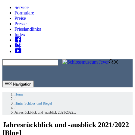
Zum
Service
Inhalt
Formulare
springen
Preise
Presse
Frieslandlinks
Index
Skip
to
content
Navigation
Home
/
Hinter Schloss und Riegel
/
Jahresrückblick und -ausblick 2021/2022...
Jahresrückblick und -ausblick 2021/2022
[Blog]