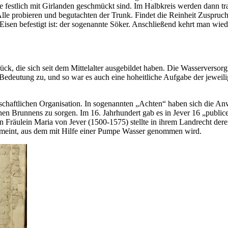
die festlich mit Girlanden geschmückt sind. Im Halbkreis werden dann t
le probieren und begutachten der Trunk. Findet die Reinheit Zuspruch,
en befestigt ist: der sogenannte Söker. Anschließend kehrt man wieder
urück, die sich seit dem Mittelalter ausgebildet haben. Die Wasservers
edeutung zu, und so war es auch eine hoheitliche Aufgabe der jeweili
nschaftlichen Organisation. In sogenannten „Achten“ haben sich die A
en Brunnens zu sorgen. Im 16. Jahrhundert gab es in Jever 16 „publice 
Fräulein Maria von Jever (1500-1575) stellte in ihrem Landrecht dere
 gemeint, aus dem mit Hilfe einer Pumpe Wasser genommen wird.