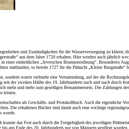
genheiten und Zuständigkeiten für die Wasserversorgung zu klären; dies
gerstraße“ aus dem Jahre 1720 erhalten. Hier werden auch jährlich wec
it in einer einheitlichen „Jeverschen Brunnenordnung“. Besonderes Aug
ten stattfanden, so bereits 1727 für die Püttacht „Kleine Burgstraße“ b
est, sondern waren vielmehr eine Versammlung, auf der die Rechnungs
eit der zweiten Hälfte des 19. Jahrhunderts nach und nach durch fest
en sich mehr und mehr zum geselligen Beisammensein. Die Zahlungen der
 leisten.
inschaften als Geschäfts- und Protokollbuch. Auch die eigentliche V
geben. Die erhaltenen Bücher sind damit auch eine wichtige regionalges
en wurde.
onnte das Fest auch durch die Freigebigkeit des jeweiligen Püttmeiste
die bis ans Ende des 20. Jahrhunderts nur von Männern gepflegt wurden.