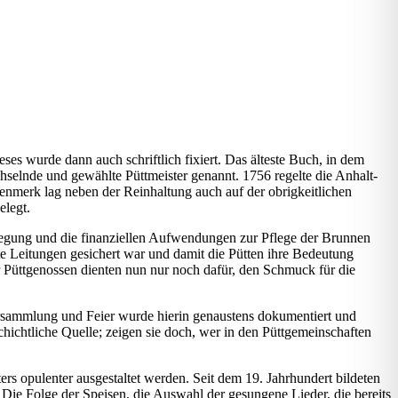
es wurde dann auch schriftlich fixiert. Das älteste Buch, in dem
hselnde und gewählte Püttmeister genannt. 1756 regelte die Anhalt-
enmerk lag neben der Reinhaltung auch auf der obrigkeitlichen
elegt.
legung und die finanziellen Aufwendungen zur Pflege der Brunnen
e Leitungen gesichert war und damit die Pütten ihre Bedeutung
 Püttgenossen dienten nun nur noch dafür, den Schmuck für die
ersammlung und Feier wurde hierin genaustens dokumentiert und
chichtliche Quelle; zeigen sie doch, wer in den Püttgemeinschaften
rs opulenter ausgestaltet werden. Seit dem 19. Jahrhundert bildeten
 Die Folge der Speisen, die Auswahl der gesungene Lieder, die bereits