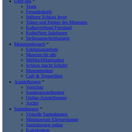
Über uns
Team
Freundeskreis
Stiftung Schloss Jever
Träger und Partner des Museums
Kulturverbund Friesland
KulturNetz Jadebusen
Stellenausschreibungen
Museumsbesuch
Erlebnisangebote
Museum für alle
MitMachMaterialien
Schloss macht Schule!
Museumsshop
Café & Teepavillon
Ausstellungen
Vorschau
Sonderausstellungen
Online-Ausstellungen
Archiv
Sammlungen
Virtuelle Sammlungen
Minimuseum Ellenserdamm
Sammlungen online
Kaleidoskop