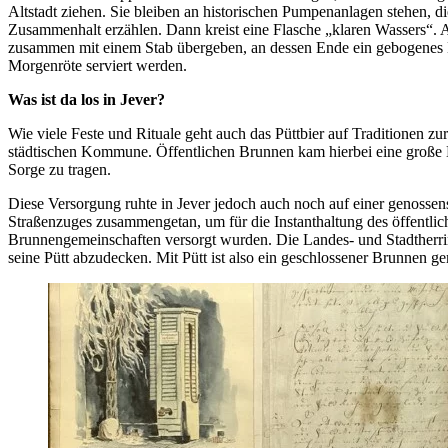
Altstadt ziehen. Sie bleiben an historischen Pumpenanlagen stehen, 
Zusammenhalt erzählen. Dann kreist eine Flasche „klaren Wassers“. Al
zusammen mit einem Stab übergeben, an dessen Ende ein gebogenes Eis
Morgenröte serviert werden.
Was ist da los in Jever?
Wie viele Feste und Rituale geht auch das Püttbier auf Traditionen z
städtischen Kommune. Öffentlichen Brunnen kam hierbei eine große B
Sorge zu tragen.
Diese Versorgung ruhte in Jever jedoch auch noch auf einer genosse
Straßenzuges zusammengetan, um für die Instanthaltung des öffentlich
Brunnengemeinschaften versorgt wurden. Die Landes- und Stadtherrin 
seine Pütt abzudecken. Mit Pütt ist also ein geschlossener Brunnen