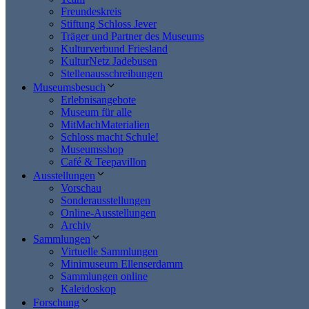
Freundeskreis
Stiftung Schloss Jever
Träger und Partner des Museums
Kulturverbund Friesland
KulturNetz Jadebusen
Stellenausschreibungen
Museumsbesuch
Erlebnisangebote
Museum für alle
MitMachMaterialien
Schloss macht Schule!
Museumsshop
Café & Teepavillon
Ausstellungen
Vorschau
Sonderausstellungen
Online-Ausstellungen
Archiv
Sammlungen
Virtuelle Sammlungen
Minimuseum Ellenserdamm
Sammlungen online
Kaleidoskop
Forschung