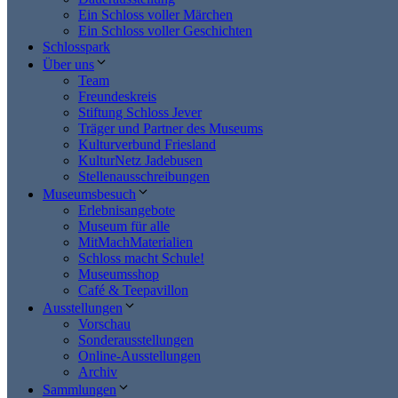
Ein Schloss voller Märchen
Ein Schloss voller Geschichten
Schlosspark
Über uns
Team
Freundeskreis
Stiftung Schloss Jever
Träger und Partner des Museums
Kulturverbund Friesland
KulturNetz Jadebusen
Stellenausschreibungen
Museumsbesuch
Erlebnisangebote
Museum für alle
MitMachMaterialien
Schloss macht Schule!
Museumsshop
Café & Teepavillon
Ausstellungen
Vorschau
Sonderausstellungen
Online-Ausstellungen
Archiv
Sammlungen