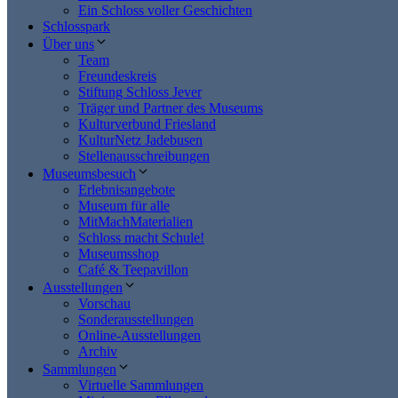
Ein Schloss voller Geschichten
Schlosspark
Über uns
Team
Freundeskreis
Stiftung Schloss Jever
Träger und Partner des Museums
Kulturverbund Friesland
KulturNetz Jadebusen
Stellenausschreibungen
Museumsbesuch
Erlebnisangebote
Museum für alle
MitMachMaterialien
Schloss macht Schule!
Museumsshop
Café & Teepavillon
Ausstellungen
Vorschau
Sonderausstellungen
Online-Ausstellungen
Archiv
Sammlungen
Virtuelle Sammlungen