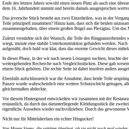
Ende des letzten Jahres sowohl einen neuen Platz als auch eine übe
dem 16. Jahrhundert stammt und bereits damals ausgesprochen wertvoll
Das jeversche Stück besteht aus zwei Einzelteilen, was in der Vergan
Teile prinzipiell zusammen? Hinzu kam, dass sich die beiden unzus
zusammengehalten, über einem großen Bügel aus Plexiglas. Um das Mater
Zuletzt verstärkte sich der Wunsch, die Teile des Ringpanzerhemdes w
wiegt, musste eine stabile Unterkonstruktion gefunden werden. Nach 
aufgenäht, doch bald war klar, dass das enorme Gewicht dieses mittela
In dieser Phase, in der wir nach neuen Lösungen suchten, brachte der
weitergehenden Recherche nach Vergleichsstücken. Diese gab wesentlic
einem Stück gehören. Die rechte Seite ist dabei insofern anders ausge
Ebenfalls aufschlussreich war die Annahme, dass beide Teile ursprün
Panzer wurde wahrscheinlich eine weitere Schutzschicht getragen, all
gleichermaßen abdeckte.
Vor diesem Hintergrund entwickelten wir zusammen mit der Restaurat
erstaunlich, da durch das darunterliegende Kleidungsstück die zweit
eigentliche Aussehen wieder nachvollziehen. Durch das gewonnene W
Nicht nur für Mittelalterfans ein echter Hingucker!
Von Maren Siems, die seitdem überlegt, ob sie nicht auch mal wieder d