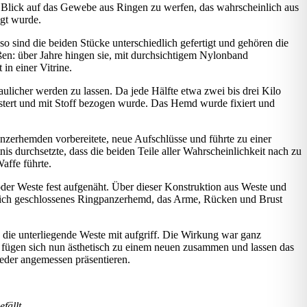
n Blick auf das Gewebe aus Ringen zu werfen, das wahrscheinlich aus
igt wurde.
o sind die beiden Stücke unterschiedlich gefertigt und gehören die
en: über Jahre hingen sie, mit durchsichtigem Nylonband
in einer Vitrine.
ulicher werden zu lassen. Da jede Hälfte etwa zwei bis drei Kilo
lstert und mit Stoff bezogen wurde. Das Hemd wurde fixiert und
anzerhemden vorbereitete, neue Aufschlüsse und führte zu einer
s durchsetzte, dass die beiden Teile aller Wahrscheinlichkeit nach zu
affe führte.
oder Weste fest aufgenäht. Über dieser Konstruktion aus Weste und
 in sich geschlossenes Ringpanzerhemd, das Arme, Rücken und Brust
die unterliegende Weste mit aufgriff. Die Wirkung war ganz
e fügen sich nun ästhetisch zu einem neuen zusammen und lassen das
eder angemessen präsentieren.
fällt.