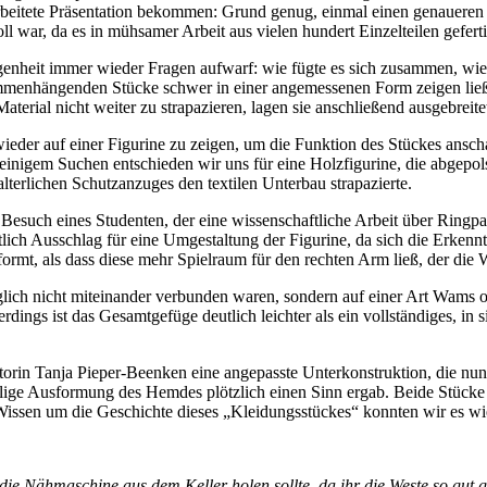
rarbeitete Präsentation bekommen: Grund genug, einmal einen genauere
 war, da es in mühsamer Arbeit aus vielen hundert Einzelteilen gefert
genheit immer wieder Fragen aufwarf: wie fügte es sich zusammen, wies
ammenhängenden Stücke schwer in einer angemessenen Form zeigen ließ
ial nicht weiter zu strapazieren, lagen sie anschließend ausgebreitet 
ieder auf einer Figurine zu zeigen, um die Funktion des Stückes anscha
einigem Suchen entschieden wir uns für eine Holzfigurine, die abgepo
lterlichen Schutzanzuges den textilen Unterbau strapazierte.
 Besuch eines Studenten, der eine wissenschaftliche Arbeit über Ringp
h Ausschlag für eine Umgestaltung der Figurine, da sich die Erkenntni
formt, als dass diese mehr Spielraum für den rechten Arm ließ, der die W
glich nicht miteinander verbunden waren, sondern auf einer Art Wams 
erdings ist das Gesamtgefüge deutlich leichter als ein vollständiges,
orin Tanja Pieper-Beenken eine angepasste Unterkonstruktion, die nun 
eilige Ausformung des Hemdes plötzlich einen Sinn ergab. Beide Stück
issen um die Geschichte dieses „Kleidungsstückes“ konnten wir es wi
ie Nähmaschine aus dem Keller holen sollte, da ihr die Weste so gut ge