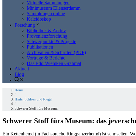
Virtuelle Sammlungen
Minimuseum Ellenserdamm
Sammlungen online
Kaleidoskop
Forschung
Bibliothek & Archiv
Provenienzforschung
Schwerpunkte & Projekte
Publikationen
Archivalien & Schriften (PDF)
Vorträge & Berichte
Das Edo-Wiemken Grabmal
Aktuell
Blog
Home
/
Hinter Schloss und Riegel
/
Schwerer Stoff fürs Museum:...
Schwerer Stoff fürs Museum: das jeversch
Ein Kettenhemd (in Fachsprache Ringpanzerhemd) ist sehr selten. 