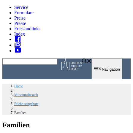
Zum
Service
Inhalt
Formulare
springen
Preise
Presse
Frieslandlinks
Index
Skip
to
Navigation
content
Home
/
Museumsbesuch
/
Erlebnisangebote
/
Familien
Familien