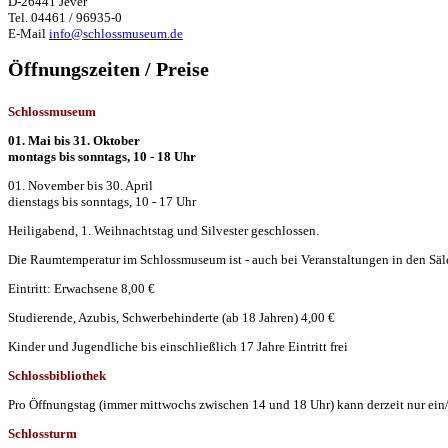
D-26441 Jever
Tel. 04461 / 96935-0
E-Mail
info@schlossmuseum.de
Öffnungszeiten / Preise
Schlossmuseum
01. Mai bis 31. Oktober
montags bis sonntags, 10 - 18 Uhr
01. November bis 30. April
dienstags bis sonntags, 10 - 17 Uhr
Heiligabend, 1. Weihnachtstag und Silvester geschlossen.
Die Raumtemperatur im Schlossmuseum ist - auch bei Veranstaltungen in den Säle
Eintritt: Erwachsene 8,00 €
Studierende, Azubis, Schwerbehinderte (ab 18 Jahren) 4,00 €
Kinder und Jugendliche bis einschließlich 17 Jahre Eintritt frei
Schlossbibliothek
Pro Öffnungstag (immer mittwochs zwischen 14 und 18 Uhr) kann derzeit nur ein
Schlossturm