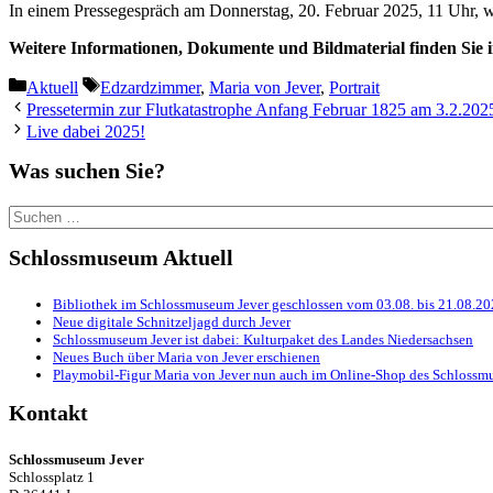
In einem Pressegespräch am Donnerstag, 20. Februar 2025, 11 Uhr, wi
Weitere Informationen, Dokumente und Bildmaterial finden Sie 
Kategorien
Schlagwörter
Aktuell
Edzardzimmer
,
Maria von Jever
,
Portrait
Pressetermin zur Flutkatastrophe Anfang Februar 1825 am 3.2.202
Live dabei 2025!
Was suchen Sie?
Suchen
nach:
Schlossmuseum Aktuell
Bibliothek im Schlossmuseum Jever geschlossen vom 03.08. bis 21.08.2
Neue digitale Schnitzeljagd durch Jever
Schlossmuseum Jever ist dabei: Kulturpaket des Landes Niedersachsen
Neues Buch über Maria von Jever erschienen
Playmobil-Figur Maria von Jever nun auch im Online-Shop des Schlossmu
Kontakt
Schlossmuseum Jever
Schlossplatz 1