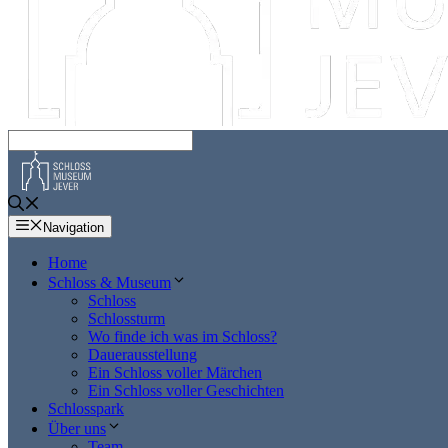
Navigation
Home
Schloss & Museum
Schloss
Schlossturm
Wo finde ich was im Schloss?
Dauerausstellung
Ein Schloss voller Märchen
Ein Schloss voller Geschichten
Schlosspark
Über uns
Team