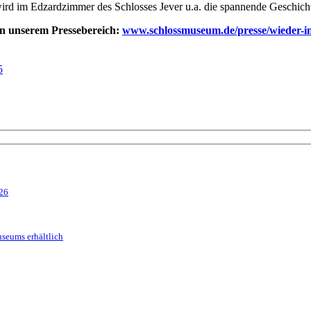
rd im Edzardzimmer des Schlosses Jever u.a. die spannende Geschichte
in unserem Pressebereich:
www.schlossmuseum.de/presse/wieder-im-
5
026
seums erhältlich