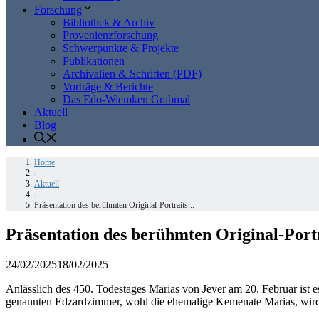
Forschung
Bibliothek & Archiv
Provenienzforschung
Schwerpunkte & Projekte
Publikationen
Archivalien & Schriften (PDF)
Vorträge & Berichte
Das Edo-Wiemken Grabmal
Aktuell
Blog
Home
/
Aktuell
/
Präsentation des berühmten Original-Portraits...
Präsentation des berühmten Original-Port
24/02/2025
18/02/2025
Anlässlich des 450. Todestages Marias von Jever am 20. Februar ist es
genannten Edzardzimmer, wohl die ehemalige Kemenate Marias, wird d