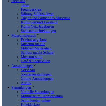
Über uns
Team
Freundeskreis
Stiftung Schloss Jever
Träger und Partner des Museums
Kulturverbund Friesland
KulturNetz Jadebusen
Stellenausschreibungen
Museumsbesuch
Erlebnisangebote
Museum für alle
MitMachMaterialien
Schloss macht Schule!
Museumsshop
Café & Teepavillon
Ausstellungen
Vorschau
Sonderausstellungen
Online-Ausstellungen
Archiv
Sammlungen
Virtuelle Sammlungen
Minimuseum Ellenserdamm
Sammlungen online
Kaleidoskop