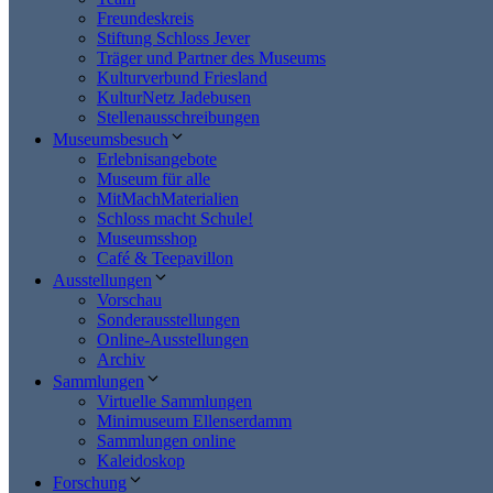
Freundeskreis
Stiftung Schloss Jever
Träger und Partner des Museums
Kulturverbund Friesland
KulturNetz Jadebusen
Stellenausschreibungen
Museumsbesuch
Erlebnisangebote
Museum für alle
MitMachMaterialien
Schloss macht Schule!
Museumsshop
Café & Teepavillon
Ausstellungen
Vorschau
Sonderausstellungen
Online-Ausstellungen
Archiv
Sammlungen
Virtuelle Sammlungen
Minimuseum Ellenserdamm
Sammlungen online
Kaleidoskop
Forschung