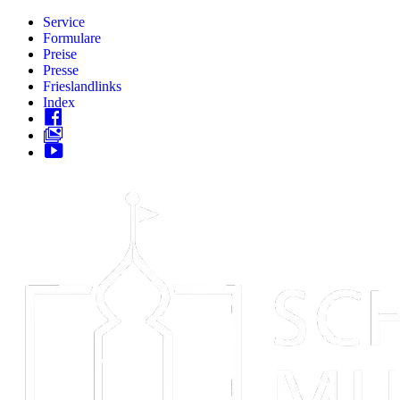
Zum
Service
Inhalt
Formulare
springen
Preise
Presse
Frieslandlinks
Index
Skip
to
content