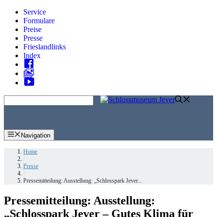
Zum
Service
Inhalt
Formulare
springen
Preise
Presse
Frieslandlinks
Index
Skip
to
content
Navigation
Home
/
Presse
/
Pressemitteilung: Ausstellung: „Schlosspark Jever...
Pressemitteilung: Ausstellung:
„Schlosspark Jever – Gutes Klima für