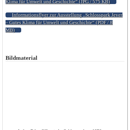
Klima für Umwelt und Geschichte“ (JPG / 575 KB)
Informationsflyer zur Ausstellung „Schlosspark Jever
– Gutes Klima für Umwelt und Geschichte“ (PDF / 8
MB)
Bildmaterial