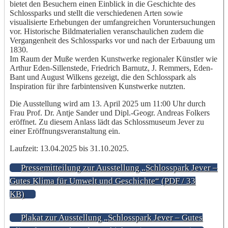
bietet den Besuchern einen Einblick in die Geschichte des
Schlossparks und stellt die verschiedenen Arten sowie
visualisierte Erhebungen der umfangreichen Voruntersuchungen
vor. Historische Bildmaterialien veranschaulichen zudem die
Vergangenheit des Schlossparks vor und nach der Erbauung um
1830.
Im Raum der Muße werden Kunstwerke regionaler Künstler wie
Arthur Eden-Sillenstede, Friedrich Barnutz, J. Remmers, Eden-
Bant und August Wilkens gezeigt, die den Schlosspark als
Inspiration für ihre farbintensiven Kunstwerke nutzten.
Die Ausstellung wird am 13. April 2025 um 11:00 Uhr durch
Frau Prof. Dr. Antje Sander und Dipl.-Geogr. Andreas Folkers
eröffnet. Zu diesem Anlass lädt das Schlossmuseum Jever zu
einer Eröffnungsveranstaltung ein.
Laufzeit: 13.04.2025 bis 31.10.2025.
Pressemitteilung zur Ausstellung „Schlosspark Jever –
Gutes Klima für Umwelt und Geschichte“ (PDF / 33
KB)
Plakat zur Ausstellung „Schlosspark Jever – Gutes