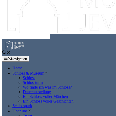
Navigation
Home
Schloss & Museum
Schloss
Schlossturm
Wo finde ich was im Schloss?
Dauerausstellung
Ein Schloss voller Märchen
Ein Schloss voller Geschichten
Schlosspark
Über uns
Team