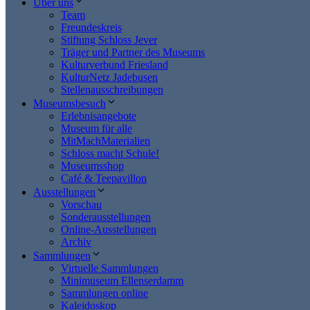
Über uns
Team
Freundeskreis
Stiftung Schloss Jever
Träger und Partner des Museums
Kulturverbund Friesland
KulturNetz Jadebusen
Stellenausschreibungen
Museumsbesuch
Erlebnisangebote
Museum für alle
MitMachMaterialien
Schloss macht Schule!
Museumsshop
Café & Teepavillon
Ausstellungen
Vorschau
Sonderausstellungen
Online-Ausstellungen
Archiv
Sammlungen
Virtuelle Sammlungen
Minimuseum Ellenserdamm
Sammlungen online
Kaleidoskop