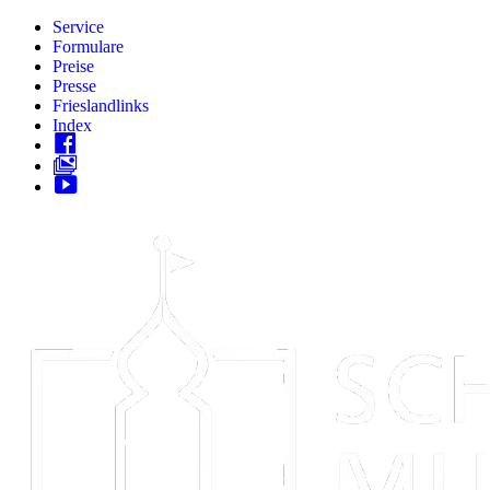
Zum
Service
Inhalt
Formulare
springen
Preise
Presse
Frieslandlinks
Index
Skip
to
content