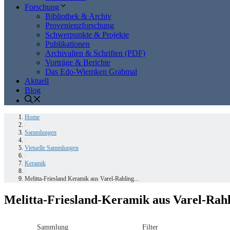
Forschung
Bibliothek & Archiv
Provenienzforschung
Schwerpunkte & Projekte
Publikationen
Archivalien & Schriften (PDF)
Vorträge & Berichte
Das Edo-Wiemken Grabmal
Aktuell
Blog
Home
/
Sammlungen
/
Virtuelle Sammlungen
/
Keramik
/
Melitta-Friesland Keramik aus Varel-Rahling...
Melitta-Friesland-Keramik aus Varel-Rahl
Sammlung
Filter