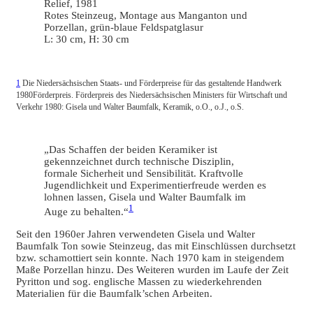
Relief, 1981
Rotes Steinzeug, Montage aus Manganton und
Porzellan, grün-blaue Feldspatglasur
L: 30 cm, H: 30 cm
1
Die Niedersächsischen Staats- und Förderpreise für das gestaltende Handwerk
1980Förderpreis. Förderpreis des Niedersächsischen Ministers für Wirtschaft und
Verkehr 1980: Gisela und Walter Baumfalk, Keramik, o.O., o.J., o.S.
„Das Schaffen der beiden Keramiker ist
gekennzeichnet durch technische Disziplin,
formale Sicherheit und Sensibilität. Kraftvolle
Jugendlichkeit und Experimentierfreude werden es
lohnen lassen, Gisela und Walter Baumfalk im
1
Auge zu behalten.“
Seit den 1960er Jahren verwendeten Gisela und Walter
Baumfalk Ton sowie Steinzeug, das mit Einschlüssen durchsetzt
bzw. schamottiert sein konnte. Nach 1970 kam in steigendem
Maße Porzellan hinzu. Des Weiteren wurden im Laufe der Zeit
Pyritton und sog. englische Massen zu wiederkehrenden
Materialien für die Baumfalk’schen Arbeiten.