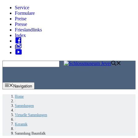
Zum
Service
Inhalt
Formulare
springen
Preise
Presse
Frieslandlinks
Index
Skip
to
content
Navigation
Home
/
Sammlungen
/
Virtuelle Sammlungen
/
Keramik
/
Sammlung Baumfalk