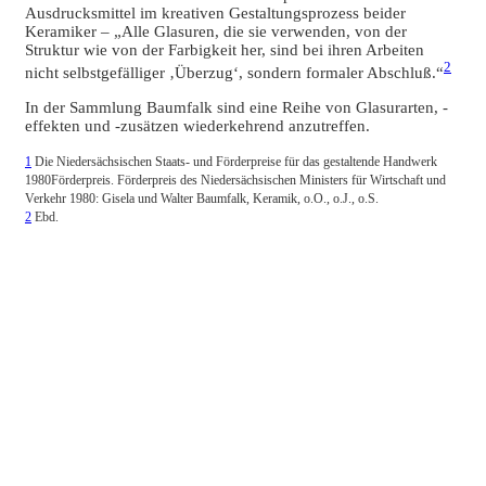
Ausdrucksmittel im kreativen Gestaltungsprozess beider
Keramiker – „Alle Glasuren, die sie verwenden, von der
Struktur wie von der Farbigkeit her, sind bei ihren Arbeiten
2
nicht selbstgefälliger ‚Überzug‘, sondern formaler Abschluß.“
In der Sammlung Baumfalk sind eine Reihe von Glasurarten, -
effekten und -zusätzen wiederkehrend anzutreffen.
1
Die Niedersächsischen Staats- und Förderpreise für das gestaltende Handwerk
1980Förderpreis. Förderpreis des Niedersächsischen Ministers für Wirtschaft und
Verkehr 1980: Gisela und Walter Baumfalk, Keramik, o.O., o.J., o.S.
2
Ebd.