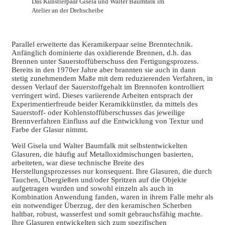
Das Künstlerpaar Gisela und Walter Baumfalk im
Atelier an der Drehscheibe
Parallel erweiterte das Keramikerpaar seine Brenntechnik.
Anfänglich dominierte das oxidierende Brennen, d.h. das
Brennen unter Sauerstoffüberschuss den Fertigungsprozess.
Bereits in den 1970er Jahre aber brannten sie auch in dann
stetig zunehmendem Maße mit dem reduzierenden Verfahren, in
dessen Verlauf der Sauerstoffgehalt im Brennofen kontrolliert
verringert wird. Dieses variierende Arbeiten entsprach der
Experimentierfreude beider Keramikkünstler, da mittels des
Sauerstoff- oder Kohlenstoffüberschusses das jeweilige
Brennverfahren Einfluss auf die Entwicklung von Textur und
Farbe der Glasur nimmt.
Weil Gisela und Walter Baumfalk mit selbstentwickelten
Glasuren, die häufig auf Metalloxidmischungen basierten,
arbeiteten, war diese technische Breite des
Herstellungsprozesses nur konsequent. Ihre Glasuren, die durch
Tauchen, Übergießen und/oder Spritzen auf die Objekte
aufgetragen wurden und sowohl einzeln als auch in
Kombination Anwendung fanden, waren in ihrem Falle mehr als
ein notwendiger Überzug, der den keramischen Scherben
haltbar, robust, wasserfest und somit gebrauchsfähig machte.
Ihre Glasuren entwickelten sich zum spezifischen