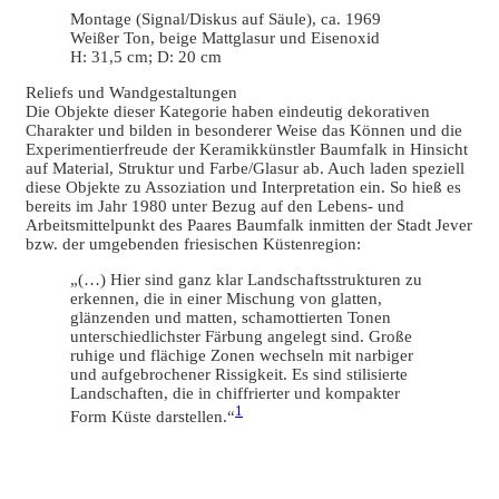
Montage (Signal/Diskus auf Säule), ca. 1969
Weißer Ton, beige Mattglasur und Eisenoxid
H: 31,5 cm; D: 20 cm
Reliefs und Wandgestaltungen
Die Objekte dieser Kategorie haben eindeutig dekorativen
Charakter und bilden in besonderer Weise das Können und die
Experimentierfreude der Keramikkünstler Baumfalk in Hinsicht
auf Material, Struktur und Farbe/Glasur ab. Auch laden speziell
diese Objekte zu Assoziation und Interpretation ein. So hieß es
bereits im Jahr 1980 unter Bezug auf den Lebens- und
Arbeitsmittelpunkt des Paares Baumfalk inmitten der Stadt Jever
bzw. der umgebenden friesischen Küstenregion:
„(…) Hier sind ganz klar Landschaftsstrukturen zu
erkennen, die in einer Mischung von glatten,
glänzenden und matten, schamottierten Tonen
unterschiedlichster Färbung angelegt sind. Große
ruhige und flächige Zonen wechseln mit narbiger
und aufgebrochener Rissigkeit. Es sind stilisierte
Landschaften, die in chiffrierter und kompakter
1
Form Küste darstellen.“