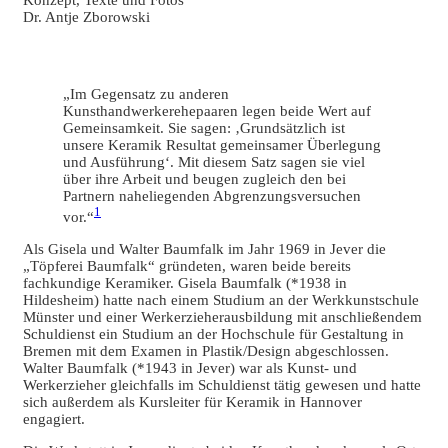
Dr. Antje Zborowski
„Im Gegensatz zu anderen
Kunsthandwerkerehepaaren legen beide Wert auf
Gemeinsamkeit. Sie sagen: ‚Grundsätzlich ist
unsere Keramik Resultat gemeinsamer Überlegung
und Ausführung‘. Mit diesem Satz sagen sie viel
über ihre Arbeit und beugen zugleich den bei
Partnern naheliegenden Abgrenzungsversuchen
1
vor.“
Als Gisela und Walter Baumfalk im Jahr 1969 in Jever die
„Töpferei Baumfalk“ gründeten, waren beide bereits
fachkundige Keramiker. Gisela Baumfalk (*1938 in
Hildesheim) hatte nach einem Studium an der Werkkunstschule
Münster und einer Werkerzieherausbildung mit anschließendem
Schuldienst ein Studium an der Hochschule für Gestaltung in
Bremen mit dem Examen in Plastik/Design abgeschlossen.
Walter Baumfalk (*1943 in Jever) war als Kunst- und
Werkerzieher gleichfalls im Schuldienst tätig gewesen und hatte
sich außerdem als Kursleiter für Keramik in Hannover
engagiert.