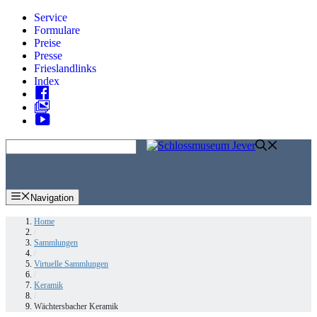
Zum
Service
Inhalt
Formulare
springen
Preise
Presse
Frieslandlinks
Index
Skip
to
content
Navigation
Home
/
Sammlungen
/
Virtuelle Sammlungen
/
Keramik
/
Wächtersbacher Keramik