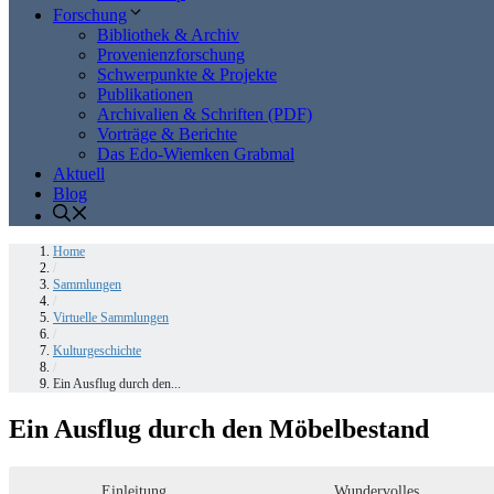
Forschung
Bibliothek & Archiv
Provenienzforschung
Schwerpunkte & Projekte
Publikationen
Archivalien & Schriften (PDF)
Vorträge & Berichte
Das Edo-Wiemken Grabmal
Aktuell
Blog
Home
/
Sammlungen
/
Virtuelle Sammlungen
/
Kulturgeschichte
/
Ein Ausflug durch den...
Ein Ausflug durch den Möbelbestand
Einleitung
Wundervolles