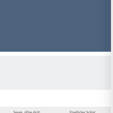
Sesam, öffne dich!
Friedlicher Schlaf