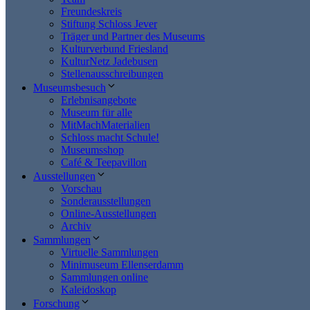
Freundeskreis
Stiftung Schloss Jever
Träger und Partner des Museums
Kulturverbund Friesland
KulturNetz Jadebusen
Stellenausschreibungen
Museumsbesuch
Erlebnisangebote
Museum für alle
MitMachMaterialien
Schloss macht Schule!
Museumsshop
Café & Teepavillon
Ausstellungen
Vorschau
Sonderausstellungen
Online-Ausstellungen
Archiv
Sammlungen
Virtuelle Sammlungen
Minimuseum Ellenserdamm
Sammlungen online
Kaleidoskop
Forschung