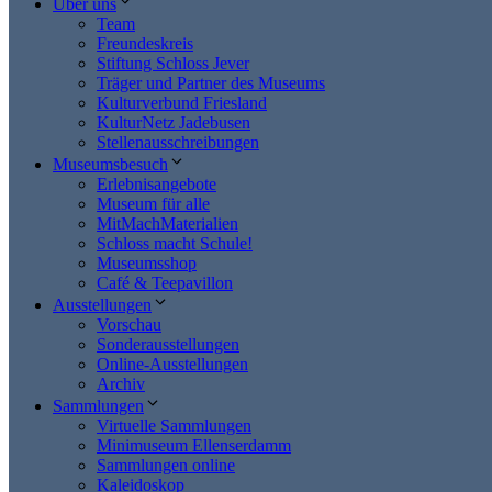
Über uns
Team
Freundeskreis
Stiftung Schloss Jever
Träger und Partner des Museums
Kulturverbund Friesland
KulturNetz Jadebusen
Stellenausschreibungen
Museumsbesuch
Erlebnisangebote
Museum für alle
MitMachMaterialien
Schloss macht Schule!
Museumsshop
Café & Teepavillon
Ausstellungen
Vorschau
Sonderausstellungen
Online-Ausstellungen
Archiv
Sammlungen
Virtuelle Sammlungen
Minimuseum Ellenserdamm
Sammlungen online
Kaleidoskop