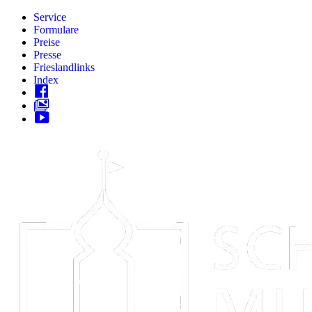
Zum
Service
Inhalt
Formulare
springen
Preise
Presse
Frieslandlinks
Index
Skip
to
content