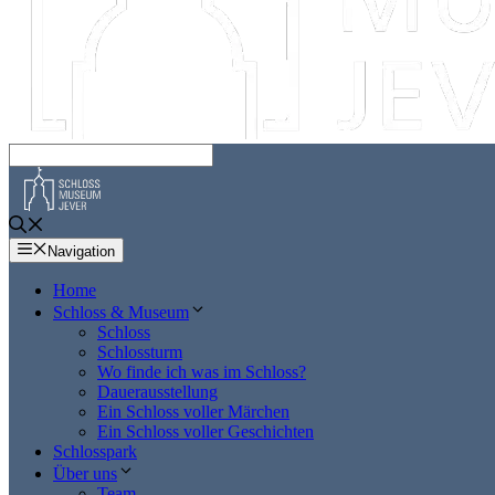
Navigation
Home
Schloss & Museum
Schloss
Schlossturm
Wo finde ich was im Schloss?
Dauerausstellung
Ein Schloss voller Märchen
Ein Schloss voller Geschichten
Schlosspark
Über uns
Team