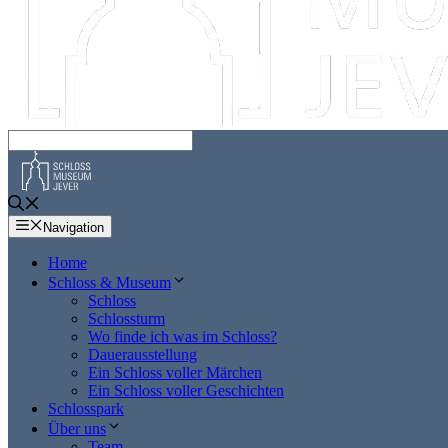
Navigation
Home
Schloss & Museum
Schloss
Schlossturm
Wo finde ich was im Schloss?
Dauerausstellung
Ein Schloss voller Märchen
Ein Schloss voller Geschichten
Schlosspark
Über uns
Team