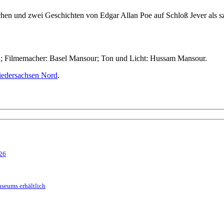
en und zwei Geschichten von Edgar Allan Poe auf Schloß Jever als s
nn; Filmemacher: Basel Mansour; Ton und Licht: Hussam Mansour.
edersachsen Nord
.
026
seums erhältlich