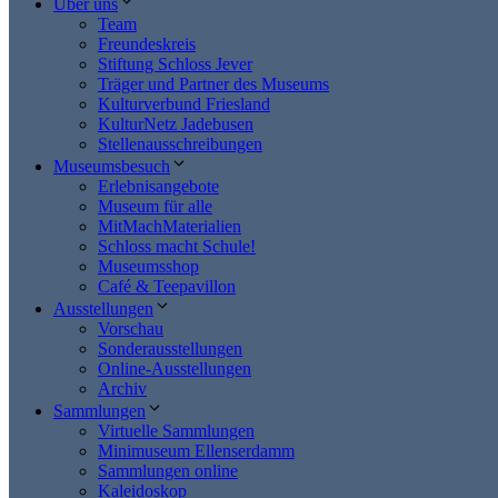
Über uns
Team
Freundeskreis
Stiftung Schloss Jever
Träger und Partner des Museums
Kulturverbund Friesland
KulturNetz Jadebusen
Stellenausschreibungen
Museumsbesuch
Erlebnisangebote
Museum für alle
MitMachMaterialien
Schloss macht Schule!
Museumsshop
Café & Teepavillon
Ausstellungen
Vorschau
Sonderausstellungen
Online-Ausstellungen
Archiv
Sammlungen
Virtuelle Sammlungen
Minimuseum Ellenserdamm
Sammlungen online
Kaleidoskop