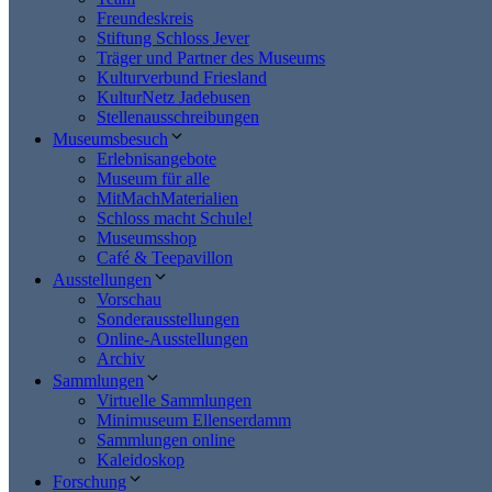
Freundeskreis
Stiftung Schloss Jever
Träger und Partner des Museums
Kulturverbund Friesland
KulturNetz Jadebusen
Stellenausschreibungen
Museumsbesuch
Erlebnisangebote
Museum für alle
MitMachMaterialien
Schloss macht Schule!
Museumsshop
Café & Teepavillon
Ausstellungen
Vorschau
Sonderausstellungen
Online-Ausstellungen
Archiv
Sammlungen
Virtuelle Sammlungen
Minimuseum Ellenserdamm
Sammlungen online
Kaleidoskop
Forschung