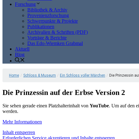
Forschung
Bibliothek & Archiv
Provenienzforschung
Schwerpunkte & Projekte
Publikationen
Archivalien & Schriften (PDF)
Vorträge & Berichte
Das Edo-Wiemken Grabmal
Aktuell
Blog
Home
/
Schloss & Museum
/
Ein Schloss voller Märchen
/
Die Prinzessin auf
Die Prinzessin auf der Erbse Version 2
Sie sehen gerade einen Platzhalterinhalt von
YouTube
. Um auf den ei
werden.
Mehr Informationen
Inhalt entsperren
Erforderlichen Service akzeptieren und Inhalte entsperren