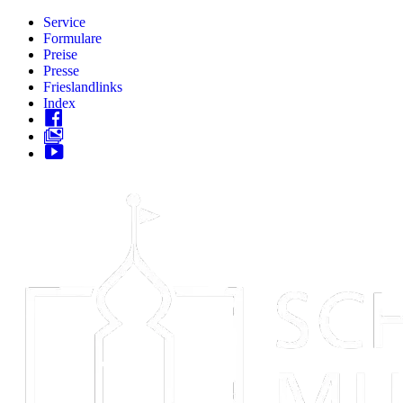
Zum
Service
Inhalt
Formulare
springen
Preise
Presse
Frieslandlinks
Index
Skip
to
content