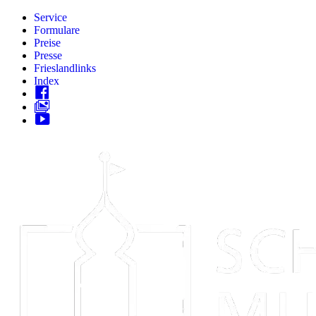
Zum
Service
Inhalt
Formulare
springen
Preise
Presse
Frieslandlinks
Index
Skip
to
content