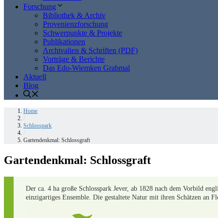
Forschung
Bibliothek & Archiv
Provenienzforschung
Schwerpunkte & Projekte
Publikationen
Archivalien & Schriften (PDF)
Vorträge & Berichte
Das Edo-Wiemken Grabmal
Aktuell
Blog
Home
/
Schlosspark
/
Gartendenkmal: Schlossgraft
Gartendenkmal: Schlossgraft
Der ca. 4 ha große Schlosspark Jever, ab 1828 nach dem Vorbild eng
einzigartiges Ensemble. Die gestaltete Natur mit ihren Schätzen an F