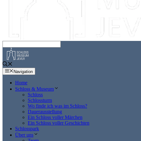
Navigation
Home
Schloss & Museum
Schloss
Schlossturm
Wo finde ich was im Schloss?
Dauerausstellung
Ein Schloss voller Märchen
Ein Schloss voller Geschichten
Schlosspark
Über uns
Team