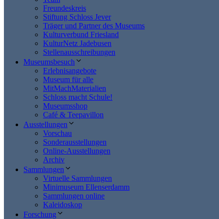
Freundeskreis
Stiftung Schloss Jever
Träger und Partner des Museums
Kulturverbund Friesland
KulturNetz Jadebusen
Stellenausschreibungen
Museumsbesuch
Erlebnisangebote
Museum für alle
MitMachMaterialien
Schloss macht Schule!
Museumsshop
Café & Teepavillon
Ausstellungen
Vorschau
Sonderausstellungen
Online-Ausstellungen
Archiv
Sammlungen
Virtuelle Sammlungen
Minimuseum Ellenserdamm
Sammlungen online
Kaleidoskop
Forschung