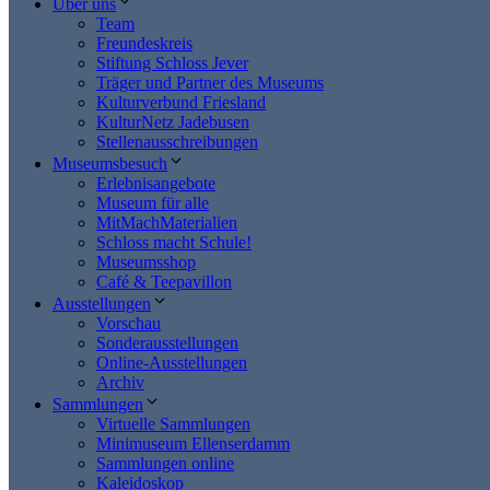
Über uns
Team
Freundeskreis
Stiftung Schloss Jever
Träger und Partner des Museums
Kulturverbund Friesland
KulturNetz Jadebusen
Stellenausschreibungen
Museumsbesuch
Erlebnisangebote
Museum für alle
MitMachMaterialien
Schloss macht Schule!
Museumsshop
Café & Teepavillon
Ausstellungen
Vorschau
Sonderausstellungen
Online-Ausstellungen
Archiv
Sammlungen
Virtuelle Sammlungen
Minimuseum Ellenserdamm
Sammlungen online
Kaleidoskop