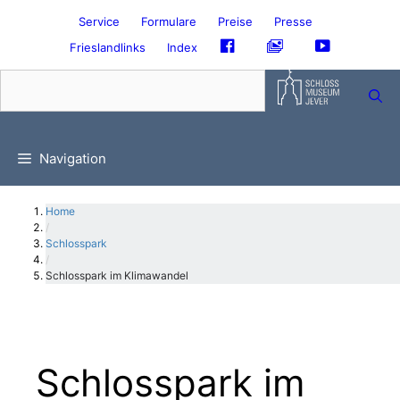
Zum
Service
Formulare
Preise
Presse
Inhalt
Frieslandlinks
Index
springen
Skip
to
content
Navigation
Home
/
Schlosspark
/
Schlosspark im Klimawandel
Schlosspark im