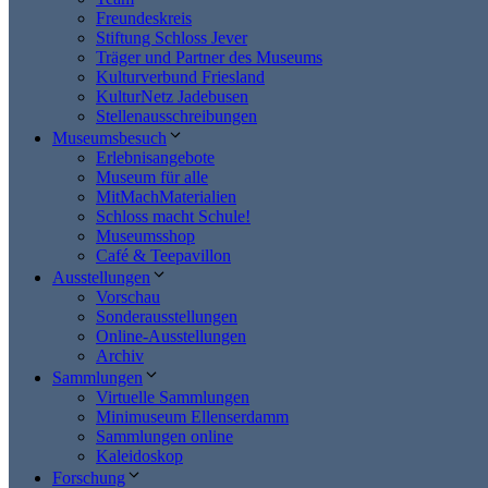
Freundeskreis
Stiftung Schloss Jever
Träger und Partner des Museums
Kulturverbund Friesland
KulturNetz Jadebusen
Stellenausschreibungen
Museumsbesuch
Erlebnisangebote
Museum für alle
MitMachMaterialien
Schloss macht Schule!
Museumsshop
Café & Teepavillon
Ausstellungen
Vorschau
Sonderausstellungen
Online-Ausstellungen
Archiv
Sammlungen
Virtuelle Sammlungen
Minimuseum Ellenserdamm
Sammlungen online
Kaleidoskop
Forschung