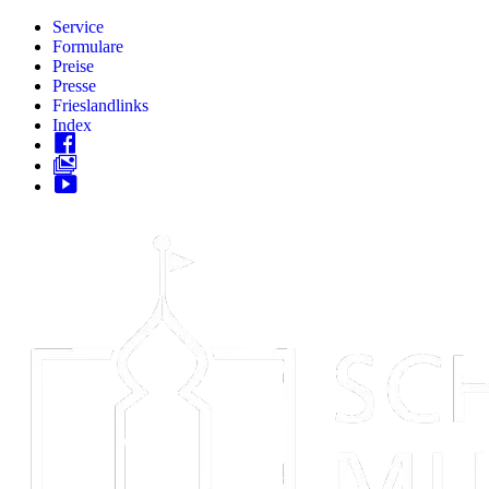
Zum
Service
Inhalt
Formulare
springen
Preise
Presse
Frieslandlinks
Index
Skip
to
content