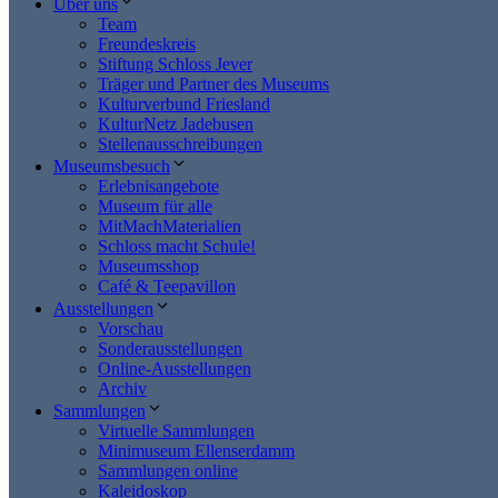
Über uns
Team
Freundeskreis
Stiftung Schloss Jever
Träger und Partner des Museums
Kulturverbund Friesland
KulturNetz Jadebusen
Stellenausschreibungen
Museumsbesuch
Erlebnisangebote
Museum für alle
MitMachMaterialien
Schloss macht Schule!
Museumsshop
Café & Teepavillon
Ausstellungen
Vorschau
Sonderausstellungen
Online-Ausstellungen
Archiv
Sammlungen
Virtuelle Sammlungen
Minimuseum Ellenserdamm
Sammlungen online
Kaleidoskop