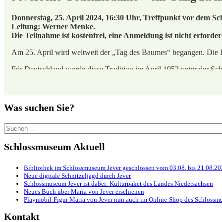
Donnerstag, 25. April 2024, 16:30 Uhr, Treffpunkt vor dem Sch
Leitung: Werner Menke.
Die Teilnahme ist kostenfrei, eine Anmeldung ist nicht erforder
Am 25. April wird weltweit der „Tag des Baumes“ begangen. Die Id
Für Deutschland wurde diese Tradition im April 1952 unter der S
internationale „Tag des Baumes“ ins Leben gerufen worden war. Se
In Jever sollen an diesem Tag besonders solche Bäume in den Mittel
Wallanlagen die Völkerschlachteiche, die Friedenseiche, die Bismar
Was suchen Sie?
Dieser Spaziergang soll zudem aufzeigen, welchen ökologischen 
Suchen
Wetterereignisse (Hitze und Stürme), aber auch durch Abgase, Sch
nach:
Habitat vieler Arten, Kohlenstoff-Speicher und Sauerstoff-Spende
Schlossmuseum Aktuell
Jeversche Gedenkbäume – ein Gang zu markanten Erinneru
Bibliothek im Schlossmuseum Jever geschlossen vom 03.08. bis 21.08.2
Neue digitale Schnitzeljagd durch Jever
Der Gang beginnt im Schlosspark, führt vorbei an den Kriegerden
Schlossmuseum Jever ist dabei: Kulturpaket des Landes Niedersachsen
Neues Buch über Maria von Jever erschienen
Dieser Spaziergang findet im Rahmen des Klimaanpassungsprojekt
Playmobil-Figur Maria von Jever nun auch im Online-Shop des Schlossmu
#foogallery-gallery-21727.fg-justified .fg-item { margin-right: 10p
Kontakt