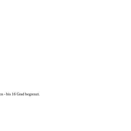
ery-21727_1.fg-justified .fg-image { height: 400px; }
n - bis 16 Grad begrenzt.