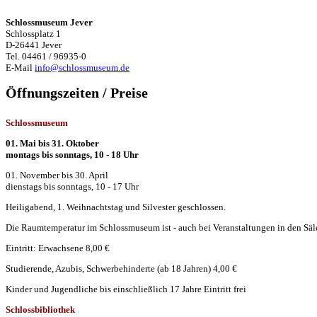
item { margin-right: 10px; margin-bottom: 10px; } #foogallery-gall
Schlossmuseum Jever
Schlossplatz 1
D-26441 Jever
Tel. 04461 / 96935-0
E-Mail
info@schlossmuseum.de
Öffnungszeiten / Preise
Schlossmuseum
01. Mai bis 31. Oktober
montags bis sonntags, 10 - 18 Uhr
01. November bis 30. April
dienstags bis sonntags, 10 - 17 Uhr
Heiligabend, 1. Weihnachtstag und Silvester geschlossen.
Die Raumtemperatur im Schlossmuseum ist - auch bei Veranstaltungen in den Säle
Eintritt: Erwachsene 8,00 €
Studierende, Azubis, Schwerbehinderte (ab 18 Jahren) 4,00 €
Kinder und Jugendliche bis einschließlich 17 Jahre Eintritt frei
Schlossbibliothek