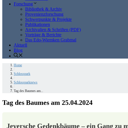
Forschung
Bibliothek & Archiv
Provenienzforschung
Schwerpunkte & Projekte
Publikationen
Archivalien & Schriften (PDF)
Vorträge & Berichte
Das Edo-Wiemken Grabmal
Aktuell
Blog
Home
/
Schlosspark
/
Schlossparknews
/
Tag des Baumes am...
Tag des Baumes am 25.04.2024
Jeversche Gedenkbäume – ein Gang zu 