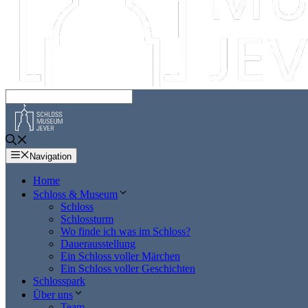
Navigation
Home
Schloss & Museum
Schloss
Schlossturm
Wo finde ich was im Schloss?
Dauerausstellung
Ein Schloss voller Märchen
Ein Schloss voller Geschichten
Schlosspark
Über uns
Team