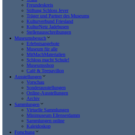
Freundeskreis
Stiftung Schloss Jever
Träger und Partner des Museums
Kulturverbund Friesland
KulturNetz Jadebusen
Stellenausschreibungen
Museumsbesuch
Erlebnisangebote
Museum für alle
MitMachMaterialien
Schloss macht Schule!
Museumsshop
Café & Teepavillon
Ausstellungen
Vorschau
Sonderausstellungen
Online-Ausstellungen
Archiv
Sammlungen
Virtuelle Sammlungen
Minimuseum Ellenserdamm
Sammlungen online
Kaleidoskop
Forschung