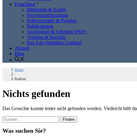
Forschung
Bibliothek & Archiv
Provenienzforschung
Schwerpunkte & Projekte
Publikationen
Archivalien & Schriften (PDF)
Vorträge & Berichte
Das Edo-Wiemken Grabmal
Aktuell
Blog
Home
/
Radtour
Nichts gefunden
Das Gesuchte konnte leider nicht gefunden werden. Vielleicht hilft d
Suchen
nach:
Was suchen Sie?