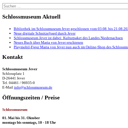
Suchen
nach:
Schlossmuseum Aktuell
Bibliothek im Schlossmuseum Jever geschlossen vom 03.08. bis 21.08.2
Neue digitale Schnitzeljagd durch Jever
Schlossmuseum Jever ist dabei: Kulturpaket des Landes Niedersachsen
Neues Buch über Maria von Jever erschienen
Playmobil-Figur Maria von Jever nun auch im Online-Shop des Schlossmu
Kontakt
Schlossmuseum Jever
Schlossplatz 1
D-26441 Jever
Tel. 04461 / 96935-0
E-Mail
info@schlossmuseum.de
Öffnungszeiten / Preise
Schlossmuseum
01. Mai bis 31. Oktober
montags bis sonntags, 10 - 18 Uhr