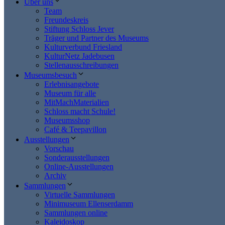
Über uns
Team
Freundeskreis
Stiftung Schloss Jever
Träger und Partner des Museums
Kulturverbund Friesland
KulturNetz Jadebusen
Stellenausschreibungen
Museumsbesuch
Erlebnisangebote
Museum für alle
MitMachMaterialien
Schloss macht Schule!
Museumsshop
Café & Teepavillon
Ausstellungen
Vorschau
Sonderausstellungen
Online-Ausstellungen
Archiv
Sammlungen
Virtuelle Sammlungen
Minimuseum Ellenserdamm
Sammlungen online
Kaleidoskop