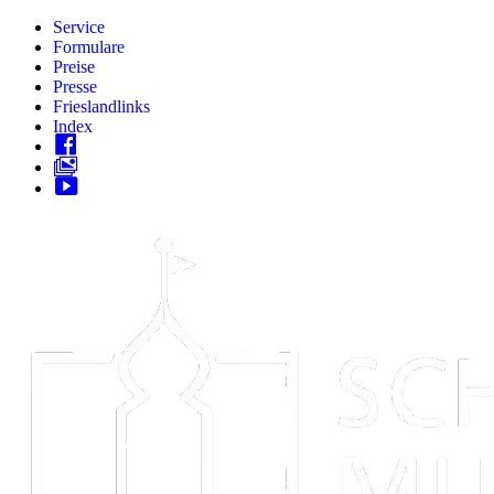
Zum
Service
Inhalt
Formulare
springen
Preise
Presse
Frieslandlinks
Index
Skip
to
content