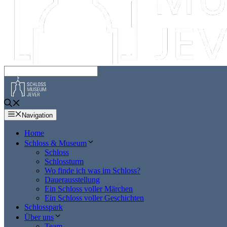
Navigation
Home
Schloss & Museum
Schloss
Schlossturm
Wo finde ich was im Schloss?
Dauerausstellung
Ein Schloss voller Märchen
Ein Schloss voller Geschichten
Schlosspark
Über uns
Team