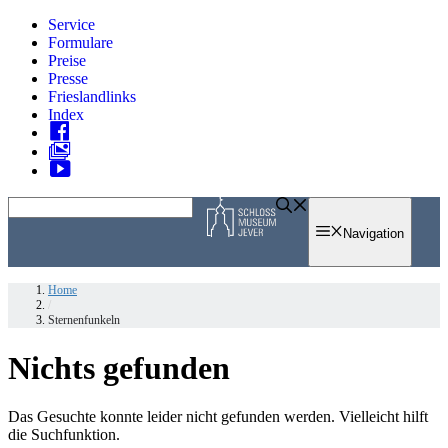
Zum
Service
Inhalt
Formulare
springen
Preise
Presse
Frieslandlinks
Index
Skip
to
Navigation
content
Home
/
Sternenfunkeln
Nichts gefunden
Das Gesuchte konnte leider nicht gefunden werden. Vielleicht hilft
die Suchfunktion.