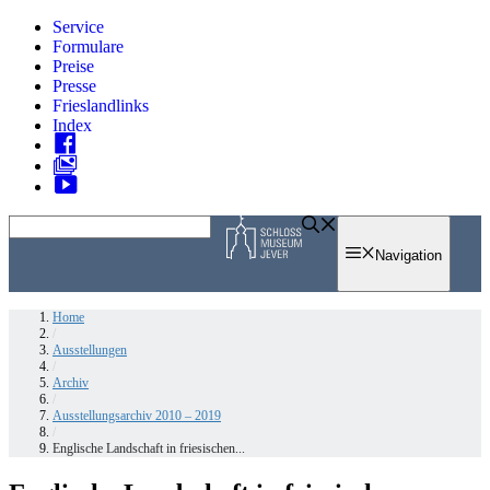
Zum
Service
Inhalt
Formulare
springen
Preise
Presse
Frieslandlinks
Index
Skip
to
Navigation
content
Home
/
Ausstellungen
/
Archiv
/
Ausstellungsarchiv 2010 – 2019
/
Englische Landschaft in friesischen...