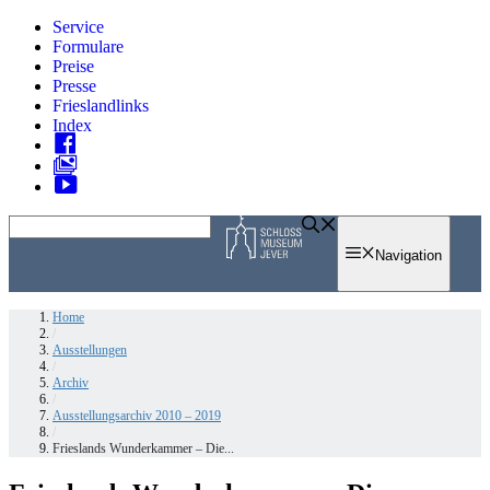
Zum
Service
Inhalt
Formulare
springen
Preise
Presse
Frieslandlinks
Index
Skip
to
Navigation
content
Home
/
Ausstellungen
/
Archiv
/
Ausstellungsarchiv 2010 – 2019
/
Frieslands Wunderkammer – Die...