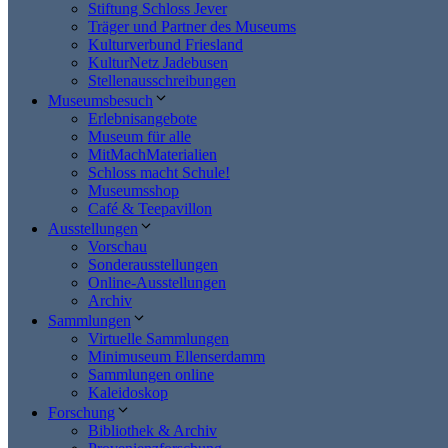
Stiftung Schloss Jever
Träger und Partner des Museums
Kulturverbund Friesland
KulturNetz Jadebusen
Stellenausschreibungen
Museumsbesuch
Erlebnisangebote
Museum für alle
MitMachMaterialien
Schloss macht Schule!
Museumsshop
Café & Teepavillon
Ausstellungen
Vorschau
Sonderausstellungen
Online-Ausstellungen
Archiv
Sammlungen
Virtuelle Sammlungen
Minimuseum Ellenserdamm
Sammlungen online
Kaleidoskop
Forschung
Bibliothek & Archiv