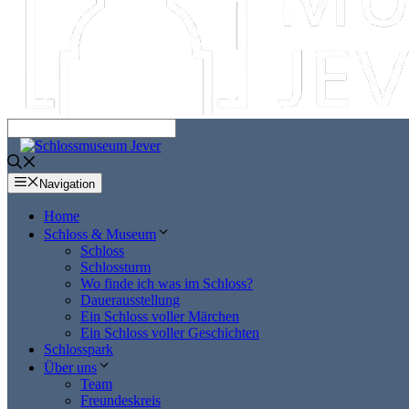
Navigation
Home
Schloss & Museum
Schloss
Schlossturm
Wo finde ich was im Schloss?
Dauerausstellung
Ein Schloss voller Märchen
Ein Schloss voller Geschichten
Schlosspark
Über uns
Team
Freundeskreis