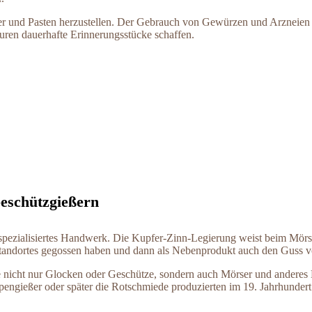
ver und Pasten herzustellen. Der Gebrauch von Gewürzen und Arzneien 
ren dauerhafte Erinnerungsstücke schaffen.
eschützgießern
n spezialisiertes Handwerk. Die Kupfer-Zinn-Legierung weist beim Mör
n Standortes gegossen haben und dann als Nebenprodukt auch den Guss
 die nicht nur Glocken oder Geschütze, sondern auch Mörser und andere
apengießer oder später die Rotschmiede produzierten im 19. Jahrhunde