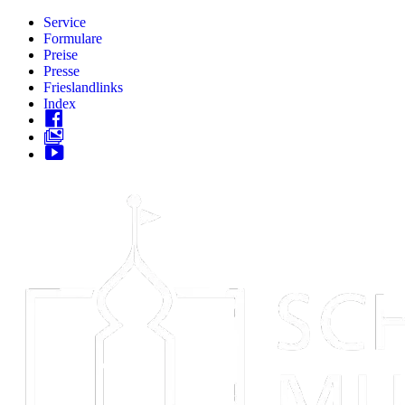
Zum
Service
Inhalt
Formulare
springen
Preise
Presse
Frieslandlinks
Index
Skip
to
content