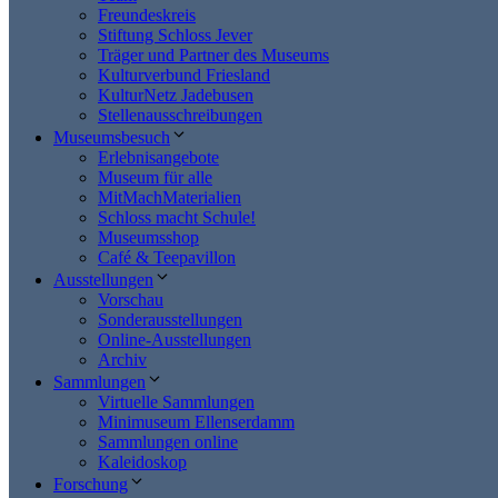
Freundeskreis
Stiftung Schloss Jever
Träger und Partner des Museums
Kulturverbund Friesland
KulturNetz Jadebusen
Stellenausschreibungen
Museumsbesuch
Erlebnisangebote
Museum für alle
MitMachMaterialien
Schloss macht Schule!
Museumsshop
Café & Teepavillon
Ausstellungen
Vorschau
Sonderausstellungen
Online-Ausstellungen
Archiv
Sammlungen
Virtuelle Sammlungen
Minimuseum Ellenserdamm
Sammlungen online
Kaleidoskop
Forschung