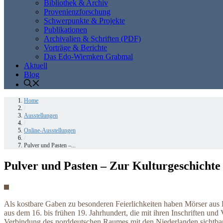
Bibliothek & Archiv
Provenienzforschung
Schwerpunkte & Projekte
Publikationen
Archivalien & Schriften (PDF)
Vorträge & Berichte
Das Edo-Wiemken Grabmal
Aktuell
Blog
Home
/
Ausstellungen
/
Online-Ausstellungen
/
Pulver und Pasten –...
Pulver und Pasten – Zur Kulturgeschicht
Als kostbare Gaben zu besonderen Feierlichkeiten haben Mörser aus Br
aus dem 16. bis frühen 19. Jahrhundert, die mit ihren Inschriften und
Verbindung des norddeutschen Raumes mit den Niederlanden sichtbar