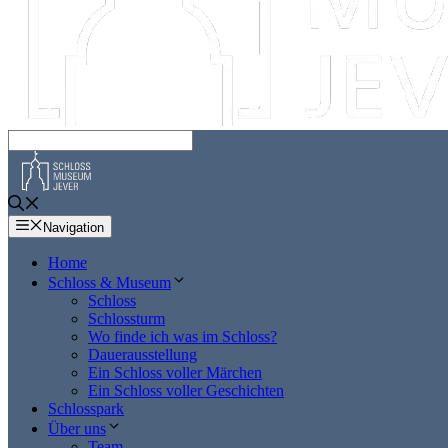
Navigation
Home
Schloss & Museum
Schloss
Schlossturm
Wo finde ich was im Schloss?
Dauerausstellung
Ein Schloss voller Märchen
Ein Schloss voller Geschichten
Schlosspark
Über uns
Team