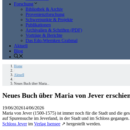
Forschung
Bibliothek & Archiv
Provenienzforschung
Schwerpunkte & Projekte
Publikationen
Archivalien & Schriften (PDF)
Vorträge & Berichte
Das Edo-Wiemken Grabmal
Aktuell
Blog
Home
/
Aktuell
/
Neues Buch über Maria...
Neues Buch über Maria von Jever erschie
19/06/2026
14/06/2026
Maria von Jever (1500-1575) ist immer noch für die Stadt und die ge
auf Spurensuche im Jeverland, in der Stadt und im Schloss gegangen
Schloss Jever
im
Verlag Isensee
↗ hergestellt werden.