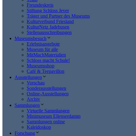
Freundeskreis
Stiftung Schloss Jever
Träger und Partner des Museums
Kulturverbund Friesland
KulturNetz Jadebusen
Stellenausschreibungen
Museumsbesuch
Erlebnisangebote
Museum für alle
MitMachMaterialien
Schloss macht Schule!
Museumsshop
Café & Teepavillon
Ausstellungen
Vorschau
Sonderausstellungen
Online-Ausstellungen
Archiv
Sammlungen
Virtuelle Sammlungen
Minimuseum Ellenserdamm
Sammlungen online
Kaleidoskop
Forschung