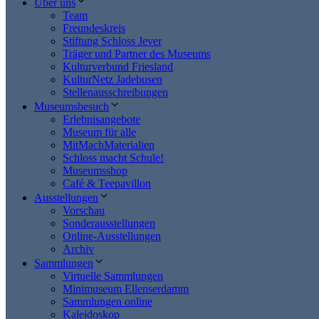
Über uns
Team
Freundeskreis
Stiftung Schloss Jever
Träger und Partner des Museums
Kulturverbund Friesland
KulturNetz Jadebusen
Stellenausschreibungen
Museumsbesuch
Erlebnisangebote
Museum für alle
MitMachMaterialien
Schloss macht Schule!
Museumsshop
Café & Teepavillon
Ausstellungen
Vorschau
Sonderausstellungen
Online-Ausstellungen
Archiv
Sammlungen
Virtuelle Sammlungen
Minimuseum Ellenserdamm
Sammlungen online
Kaleidoskop