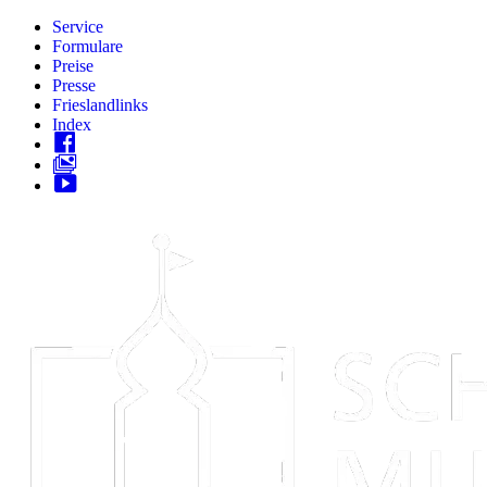
Zum
Service
Inhalt
Formulare
springen
Preise
Presse
Frieslandlinks
Index
Skip
to
content