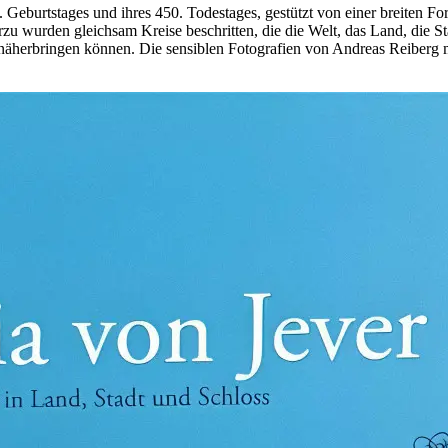
 Geburtstages und ihres 450. Todestages, gestützt von einer breiten Fo
u wurden gleichsam Kreise beschritten, die die Welt, das Land, die Sta
as näherbringen können. Die sensiblen Fotografien von Andreas Reiberg