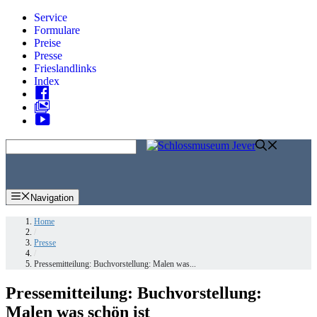
Zum
Service
Inhalt
Formulare
springen
Preise
Presse
Frieslandlinks
Index
Skip
to
content
Navigation
Home
/
Presse
/
Pressemitteilung: Buchvorstellung: Malen was...
Pressemitteilung: Buchvorstellung:
Malen was schön ist