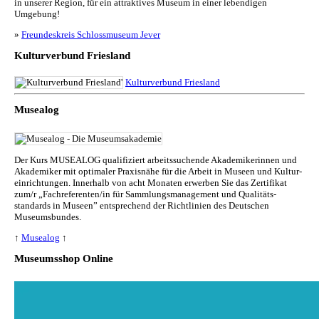
in unserer Region, für ein attraktives Museum in einer lebendigen
Umgebung!
»
Freundeskreis Schlossmuseum Jever
Kulturverbund Friesland
Kulturverbund Friesland
Musealog
Der Kurs MUSEALOG qualifiziert arbeitssuchende Akademikerinnen und
Akademiker mit optimaler Praxisnähe für die Arbeit in Museen und Kul­tur­
ein­rich­tun­gen. Innerhalb von acht Monaten erwerben Sie das Zertifikat
zum/r „Fachreferenten/in für Sammlungs­management und Qualitäts­
standards in Museen” entsprechend der Richtlinien des Deutschen
Museumsbundes.
↑
Musealog
↑
Museumsshop Online