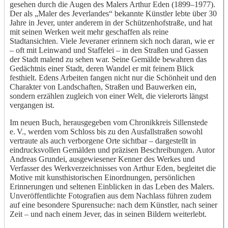
gesehen durch die Augen des Malers Arthur Eden (1899–1977).
Der als „Maler des Jeverlandes“ bekannte Künstler lebte über 30
Jahre in Jever, unter anderem in der Schützenhofstraße, und hat
mit seinen Werken weit mehr geschaffen als reine
Stadtansichten. Viele Jeveraner erinnern sich noch daran, wie er
– oft mit Leinwand und Staffelei – in den Straßen und Gassen
der Stadt malend zu sehen war. Seine Gemälde bewahren das
Gedächtnis einer Stadt, deren Wandel er mit feinem Blick
festhielt. Edens Arbeiten fangen nicht nur die Schönheit und den
Charakter von Landschaften, Straßen und Bauwerken ein,
sondern erzählen zugleich von einer Welt, die vielerorts längst
vergangen ist.
Im neuen Buch, herausgegeben vom Chronikkreis Sillenstede
e. V., werden vom Schloss bis zu den Ausfallstraßen sowohl
vertraute als auch verborgene Orte sichtbar – dargestellt in
eindrucksvollen Gemälden und präzisen Beschreibungen. Autor
Andreas Grundei, ausgewiesener Kenner des Werkes und
Verfasser des Werkverzeichnisses von Arthur Eden, begleitet die
Motive mit kunsthistorischen Einordnungen, persönlichen
Erinnerungen und seltenen Einblicken in das Leben des Malers.
Unveröffentlichte Fotografien aus dem Nachlass führen zudem
auf eine besondere Spurensuche: nach dem Künstler, nach seiner
Zeit – und nach einem Jever, das in seinen Bildern weiterlebt.