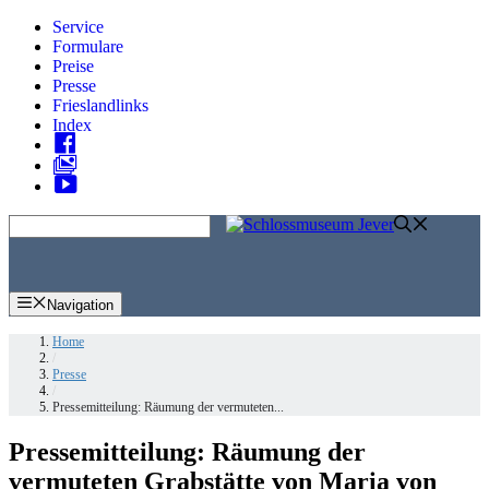
Zum
Service
Inhalt
Formulare
springen
Preise
Presse
Frieslandlinks
Index
Skip
to
content
Navigation
Home
/
Presse
/
Pressemitteilung: Räumung der vermuteten...
Pressemitteilung: Räumung der
vermuteten Grabstätte von Maria von