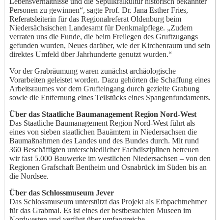
Lebensverhältnisse und die Sepulkralkultur historisch bekannter
Personen zu gewinnen“, sagte Prof. Dr. Jana Esther Fries,
Referatsleiterin für das Regionalreferat Oldenburg beim
Niedersächsischen Landesamt für Denkmalpflege. „Zudem
verraten uns die Funde, die beim Freilegen des Gruftzugangs
gefunden wurden, Neues darüber, wie der Kirchenraum und sein
direktes Umfeld über Jahrhunderte genutzt wurden.“
Vor der Grabräumung waren zunächst archäologische
Vorarbeiten geleistet worden. Dazu gehörten die Schaffung eines
Arbeitsraumes vor dem Grufteingang durch gezielte Grabung
sowie die Entfernung eines Teilstücks eines Spangenfundaments.
Über das Staatliche Baumanagement Region Nord-West
Das Staatliche Baumanagement Region Nord-West führt als
eines von sieben staatlichen Bauämtern in Niedersachsen die
Baumaßnahmen des Landes und des Bundes durch. Mit rund
360 Beschäftigten unterschiedlicher Fachdisziplinen betreuen
wir fast 5.000 Bauwerke im westlichen Niedersachsen – von den
Regionen Grafschaft Bentheim und Osnabrück im Süden bis an
die Nordsee.
Über das Schlossmuseum Jever
Das Schlossmuseum unterstützt das Projekt als Erbpachtnehmer
für das Grabmal. Es ist eines der bestbesuchten Museen im
Nordwesten und verfügt über umfangreiche