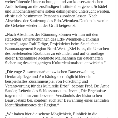
weiterführende Untersuchungen und zur konservatorischen
Aufarbeitung an die zuständigen Institute übergeben. Schädel
und Knochenfragmente sollen dahingehend untersucht werden,
ob sie sich bestimmten Personen zuordnen lassen. Nach
Abschluss der Sanierung des Edo-Wiemken-Denkmals werden
die Gebeine wieder in der Gruft beigesetzt.
„Nach Abschluss der Räumung können wir nun mit den
statischen Untersuchungen des Edo-Wiemken-Denkmals
starten“, sagte Ralf Dröge, Projektleiter beim Staatlichen
Baumanagement Region Nord-West. „Ziel ist es, die Ursachen
des bestehenden Rissbildes zu erkunden und auf Grundlage
dieser Erkenntnisse geeignete Maßnahmen zur dauerhaften
Sicherung des einzigartigen Kulturdenkmals zu entwickeln.“
„Die enge Zusammenarbeit zwischen Bauverwaltung,
Denkmalpflege und Archäologie ermöglicht hier ein
beispielhaftes Zusammenspiel von Forschung und
Verantwortung für das kulturelle Erbe“, betonte Prof. Dr. Antje
Sander, Leiterin des Schlossmuseums Jever. „Die Ergebnisse
tragen nicht nur zum besseren Verständnis der historischen
Bausubstanz bei, sondern auch zur Bewahrung eines zentralen
Identifikationsortes der Region.“
„Wir haben hier die seltene Möglichkeit, Einblick in die