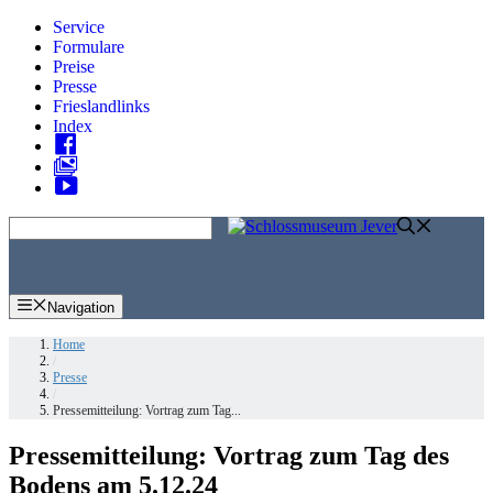
Zum
Service
Inhalt
Formulare
springen
Preise
Presse
Frieslandlinks
Index
Skip
to
content
Navigation
Home
/
Presse
/
Pressemitteilung: Vortrag zum Tag...
Pressemitteilung: Vortrag zum Tag des
Bodens am 5.12.24