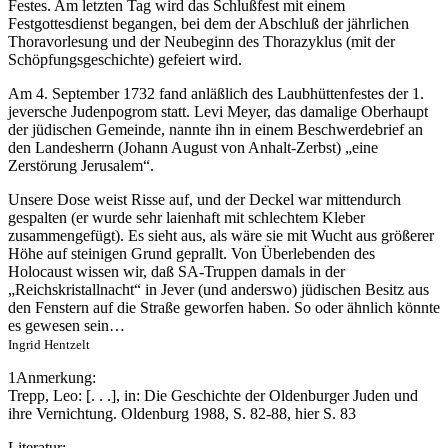
Festes. Am letzten Tag wird das Schlußfest mit einem
Festgottesdienst begangen, bei dem der Abschluß der jährlichen
Thoravorlesung und der Neubeginn des Thorazyklus (mit der
Schöpfungsgeschichte) gefeiert wird.
Am 4. September 1732 fand anläßlich des Laubhüttenfestes der 1.
jeversche Judenpogrom statt. Levi Meyer, das damalige Oberhaupt
der jüdischen Gemeinde, nannte ihn in einem Beschwerdebrief an
den Landesherrn (Johann August von Anhalt-Zerbst) „eine
Zerstörung Jerusalem“.
Unsere Dose weist Risse auf, und der Deckel war mittendurch
gespalten (er wurde sehr laienhaft mit schlechtem Kleber
zusammengefügt). Es sieht aus, als wäre sie mit Wucht aus größerer
Höhe auf steinigen Grund geprallt. Von Überlebenden des
Holocaust wissen wir, daß SA-Truppen damals in der
„Reichskristallnacht“ in Jever (und anderswo) jüdischen Besitz aus
den Fenstern auf die Straße geworfen haben. So oder ähnlich könnte
es gewesen sein…
Ingrid Hentzelt
1Anmerkung:
Trepp, Leo: [. . .], in: Die Geschichte der Oldenburger Juden und
ihre Vernichtung. Oldenburg 1988, S. 82-88, hier S. 83
Literatur: