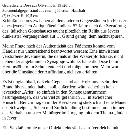
Gedrechselte Dose aus Olivenholz, 19./20. Jh.,
Zeremonialgegenstand aus einem jüdischen Haushalt
(?) in Jever. H: 10,5 cm.
Schloßmuseums zwischen all den anderen Gegenständen im Fenster
eines jeverschen Antiquitätenhändlers. 53 Jahre nach der Zerstörung
des jüdischen Gotteshauses taucht plötzlich ein Relikt aus Jevers
dunkelster Vergangenheit auf … Grund genug, dem nachzuspüren.
Meine Frage nach der Authentizität des Fäßchens konnte vom
Händler nur unzureichend beantwortet werden: Eine inzwischen
verstorbene Jeveranerin, die damals in der Wasserpfortstraße, dicht
neben der abgebrannten Synagoge wohnte, hätte die Dose beim
Herumstöbern im Schutt entdeckt und mitgenommen. Mehr war
über die Umstände der Auffindung nicht zu erfahren.
Es ist unglaubhaft, daß ein Gegenstand aus Holz unversehrt den
Brand überstanden haben soll, außerdem wäre sicherlich kein
jeverscher „Arier“ so einfach in den Synagogentrümmern
herumgestiegen, das war viel zu gefährlich …, in zwiefacher
Hinsicht. Bei Umfragen in der Bevölkerung stieß ich auf eine Mauer
des Schweigens, Scheu und Zurückhaltung bestimmen noch immer
das Verhalten unserer Mitbürger im Umgang mit dem Thema „Juden
in Jever“.
Ein Salzfaß konnte unser Objekt keinesfalls sein, Vergleiche mit