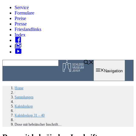
Zum
Service
Inhalt
Formulare
springen
Preise
Presse
Frieslandlinks
Index
Skip
to
Navigation
content
Home
/
Sammlungen
/
Kaleidoskop
/
Kaleidoskop 31 – 40
/
Dose mit hebräischer Inschrift....