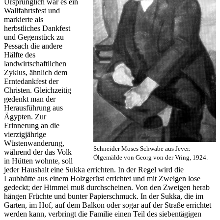
Ursprünglich war es ein
Wallfahrtsfest und
markierte als
herbstliches Dankfest
und Gegenstück zu
Pessach die andere
Hälfte des
landwirtschaftlichen
Zyklus, ähnlich dem
Erntedankfest der
Christen. Gleichzeitig
gedenkt man der
Herausführung aus
Ägypten. Zur
Erinnerung an die
vierzigjährige
Wüstenwanderung,
Schneider Moses Schwabe aus Jever.
während der das Volk
Ölgemälde von Georg von der Vring, 1924.
in Hütten wohnte, soll
jeder Haushalt eine Sukka errichten. In der Regel wird die
Laubhütte aus einem Holzgerüst errichtet und mit Zweigen lose
gedeckt; der Himmel muß durchscheinen. Von den Zweigen herab
hängen Früchte und bunter Papierschmuck. In der Sukka, die im
Garten, im Hof, auf dem Balkon oder sogar auf der Straße errichtet
werden kann, verbringt die Familie einen Teil des siebentägigen