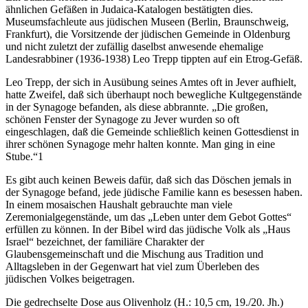
ähnlichen Gefäßen in Judaica-Katalogen bestätigten dies.
Museumsfachleute aus jüdischen Museen (Berlin, Braunschweig,
Frankfurt), die Vorsitzende der jüdischen Gemeinde in Oldenburg
und nicht zuletzt der zufällig daselbst anwesende ehemalige
Landesrabbiner (1936-1938) Leo Trepp tippten auf ein Etrog-Gefäß.
Leo Trepp, der sich in Ausübung seines Amtes oft in Jever aufhielt,
hatte Zweifel, daß sich überhaupt noch bewegliche Kultgegenstände
in der Synagoge befanden, als diese abbrannte. „Die großen,
schönen Fenster der Synagoge zu Jever wurden so oft
eingeschlagen, daß die Gemeinde schließlich keinen Gottesdienst in
ihrer schönen Synagoge mehr halten konnte. Man ging in eine
Stube.“1
Es gibt auch keinen Beweis dafür, daß sich das Döschen jemals in
der Synagoge befand, jede jüdische Familie kann es besessen haben.
In einem mosaischen Haushalt gebrauchte man viele
Zeremonialgegenstände, um das „Leben unter dem Gebot Gottes“
erfüllen zu können. In der Bibel wird das jüdische Volk als „Haus
Israel“ bezeichnet, der familiäre Charakter der
Glaubensgemeinschaft und die Mischung aus Tradition und
Alltagsleben in der Gegenwart hat viel zum Überleben des
jüdischen Volkes beigetragen.
Die gedrechselte Dose aus Olivenholz (H.: 10,5 cm, 19./20. Jh.)