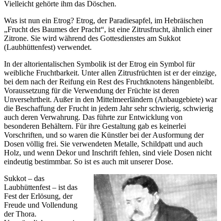
Vielleicht gehörte ihm das Döschen.
Was ist nun ein Etrog? Etrog, der Paradiesapfel, im Hebräischen
„Frucht des Baumes der Pracht“, ist eine Zitrusfrucht, ähnlich einer
Zitrone. Sie wird während des Gottesdienstes am Sukkot
(Laubhüttenfest) verwendet.
In der altorientalischen Symbolik ist der Etrog ein Symbol für
weibliche Fruchtbarkeit. Unter allen Zitrusfrüchten ist er der einzige,
bei dem nach der Reifung ein Rest des Fruchtknotens hängenbleibt.
Voraussetzung für die Verwendung der Früchte ist deren
Unversehrtheit. Außer in den Mittelmeerländern (Anbaugebiete) war
die Beschaffung der Frucht in jedem Jahr sehr schwierig, schwierig
auch deren Verwahrung. Das führte zur Entwicklung von
besonderen Behältern. Für ihre Gestaltung gab es keinerlei
Vorschriften, und so waren die Künstler bei der Ausformung der
Dosen völlig frei. Sie verwendeten Metalle, Schildpatt und auch
Holz, und wenn Dekor und Inschrift fehlen, sind viele Dosen nicht
eindeutig bestimmbar. So ist es auch mit unserer Dose.
Sukkot – das
Laubhüttenfest – ist das
Fest der Erlösung, der
Freude und Vollendung
der Thora.