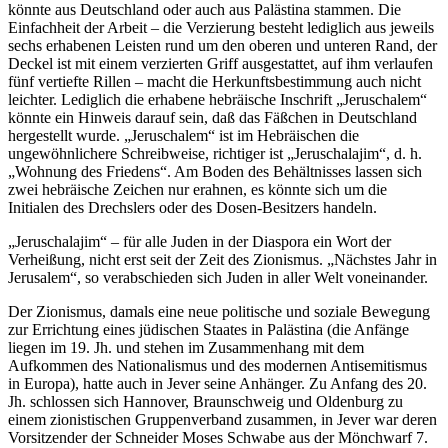
könnte aus Deutschland oder auch aus Palästina stammen. Die
Einfachheit der Arbeit – die Verzierung besteht lediglich aus jeweils
sechs erhabenen Leisten rund um den oberen und unteren Rand, der
Deckel ist mit einem verzierten Griff ausgestattet, auf ihm verlaufen
fünf vertiefte Rillen – macht die Herkunftsbestimmung auch nicht
leichter. Lediglich die erhabene hebräische Inschrift „Jeruschalem“
könnte ein Hinweis darauf sein, daß das Fäßchen in Deutschland
hergestellt wurde. „Jeruschalem“ ist im Hebräischen die
ungewöhnlichere Schreibweise, richtiger ist „Jeruschalajim“, d. h.
„Wohnung des Friedens“. Am Boden des Behältnisses lassen sich
zwei hebräische Zeichen nur erahnen, es könnte sich um die
Initialen des Drechslers oder des Dosen-Besitzers handeln.
„Jeruschalajim“ – für alle Juden in der Diaspora ein Wort der
Verheißung, nicht erst seit der Zeit des Zionismus. „Nächstes Jahr in
Jerusalem“, so verabschieden sich Juden in aller Welt voneinander.
Der Zionismus, damals eine neue politische und soziale Bewegung
zur Errichtung eines jüdischen Staates in Palästina (die Anfänge
liegen im 19. Jh. und stehen im Zusammenhang mit dem
Aufkommen des Nationalismus und des modernen Antisemitismus
in Europa), hatte auch in Jever seine Anhänger. Zu Anfang des 20.
Jh. schlossen sich Hannover, Braunschweig und Oldenburg zu
einem zionistischen Gruppenverband zusammen, in Jever war deren
Vorsitzender der Schneider Moses Schwabe aus der Mönchwarf 7.