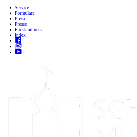
Zum
Service
Inhalt
Formulare
springen
Preise
Presse
Frieslandlinks
Index
Skip
to
content