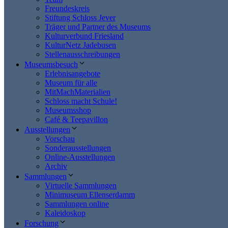
Freundeskreis
Stiftung Schloss Jever
Träger und Partner des Museums
Kulturverbund Friesland
KulturNetz Jadebusen
Stellenausschreibungen
Museumsbesuch
Erlebnisangebote
Museum für alle
MitMachMaterialien
Schloss macht Schule!
Museumsshop
Café & Teepavillon
Ausstellungen
Vorschau
Sonderausstellungen
Online-Ausstellungen
Archiv
Sammlungen
Virtuelle Sammlungen
Minimuseum Ellenserdamm
Sammlungen online
Kaleidoskop
Forschung