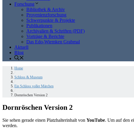
Forschung
Bibliothek & Archiv
Provenienzforschung
Schwerpunkte & Projekte
Publikationen
Archivalien & Schriften (PDF)
Vorträge & Berichte
Das Edo-Wiemken Grabmal
Aktuell
Blog
Home
/
Schloss & Museum
/
Ein Schloss voller Märchen
/
Dornröschen Version 2
Dornröschen Version 2
Sie sehen gerade einen Platzhalterinhalt von
YouTube
. Um auf den ei
werden.