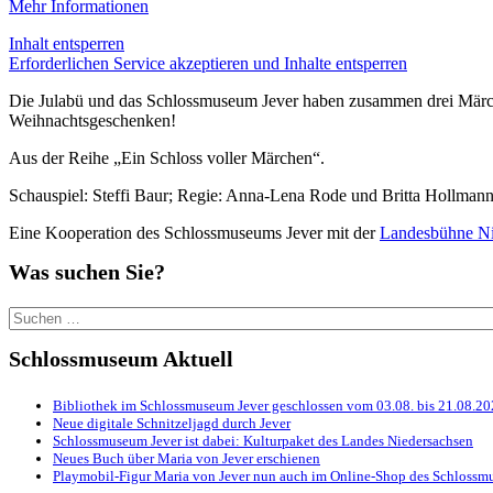
Mehr Informationen
Inhalt entsperren
Erforderlichen Service akzeptieren und Inhalte entsperren
Die Julabü und das Schlossmuseum Jever haben zusammen drei Märch
Weihnachtsgeschenken!
Aus der Reihe „Ein Schloss voller Märchen“.
Schauspiel: Steffi Baur; Regie: Anna-Lena Rode und Britta Hollma
Eine Kooperation des Schlossmuseums Jever mit der
Landesbühne Ni
Was suchen Sie?
Suchen
nach:
Schlossmuseum Aktuell
Bibliothek im Schlossmuseum Jever geschlossen vom 03.08. bis 21.08.2
Neue digitale Schnitzeljagd durch Jever
Schlossmuseum Jever ist dabei: Kulturpaket des Landes Niedersachsen
Neues Buch über Maria von Jever erschienen
Playmobil-Figur Maria von Jever nun auch im Online-Shop des Schlossmu