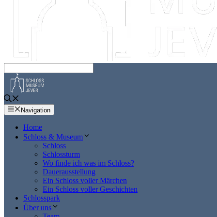
Navigation
Home
Schloss & Museum
Schloss
Schlossturm
Wo finde ich was im Schloss?
Dauerausstellung
Ein Schloss voller Märchen
Ein Schloss voller Geschichten
Schlosspark
Über uns
Team