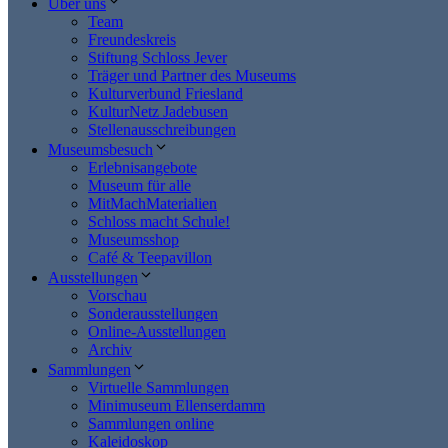
Über uns
Team
Freundeskreis
Stiftung Schloss Jever
Träger und Partner des Museums
Kulturverbund Friesland
KulturNetz Jadebusen
Stellenausschreibungen
Museumsbesuch
Erlebnisangebote
Museum für alle
MitMachMaterialien
Schloss macht Schule!
Museumsshop
Café & Teepavillon
Ausstellungen
Vorschau
Sonderausstellungen
Online-Ausstellungen
Archiv
Sammlungen
Virtuelle Sammlungen
Minimuseum Ellenserdamm
Sammlungen online
Kaleidoskop