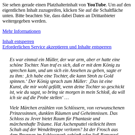
Sie sehen gerade einen Platzhalterinhalt von
YouTube
. Um auf den
eigentlichen Inhalt zuzugreifen, klicken Sie auf die Schaltfläche
unten. Bitte beachten Sie, dass dabei Daten an Drittanbieter
weitergegeben werden.
Mehr Informationen
Inhalt entsperren
Erforderlichen Service akzeptieren und Inhalte entsperren
Es war einmal ein Müller, der war arm, aber er hatte eine
schöne Tochter. Nun traf es sich, daß er mit dem König zu
sprechen kam, und um sich ein Ansehen zu geben, sagte er
zu ihm: ‚Ich habe eine Tochter, die kann Stroh zu Gold
spinnen.‘ Der König sprach zum Müller: ‚Das ist eine
Kunst, die mir wohl gefällt, wenn deine Tochter so geschickt
ist, wie du sagst, so bring sie morgen in mein Schloß, da will
ich sie auf die Probe stellen‘ …
Viele Märchen erzählen von Schlössern, von verwunschenen
Prinzessinnen, dunklen Räumen und Geheimnissen. Das
Schloss zu Jever bietet Raum für Phantasie und
märchenhafte Träume. Hat Aschenputtel vielleicht ihren
Schuh auf der Wendeltreppe verloren? Ist der Frosch aus
dem Brunnen im Schlosspark gehüpft oder ließ Rapunzel