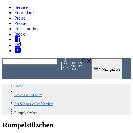
Zum
Service
Inhalt
Formulare
springen
Preise
Presse
Frieslandlinks
Index
Skip
to
Navigation
content
Home
/
Schloss & Museum
/
Ein Schloss voller Märchen
/
Rumpelstilzchen
Rumpelstilzchen