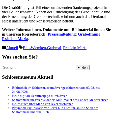
Die Graböffnung ist Teil eines umfassenden Sanierungsprojekts in
vier Bauabschnitten. Neben der Ertüchtigung der Gebäudehülle und
der Erneuerung der Gebäudetechnik wird nun auch das Denkmal
selbst untersucht und konservatorisch betreut.
Weitere Informationen, Dokumente und Bildmaterial finden Sie
in unserem Pressebereich:
Pressemitteilung: Graböffnung
Fräulein Maria
.
Kategorien
Schlagwörter
Aktuell
Edo-Wiemken-Grabmal
,
Fräulein Maria
Was suchen Sie?
Suchen
nach:
Schlossmuseum Aktuell
Bibliothek im Schlossmuseum Jever geschlossen vom 03.08. bis
21.08.2026
Neue digitale Schnitzeljagd durch Jever
Schlossmuseum Jever ist dabei: Kulturpaket des Landes Niedersachsen
Neues Buch über Maria von Jever erschienen
Playmobil-Figur Maria von Jever nun auch im Online-Shop des
Schlossmuseums erhältlich