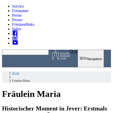
Zum
Service
Inhalt
Formulare
springen
Preise
Presse
Frieslandlinks
Index
Skip
to
Navigation
content
Home
/
Fräulein Maria
Fräulein Maria
Historischer Moment in Jever: Erstmals