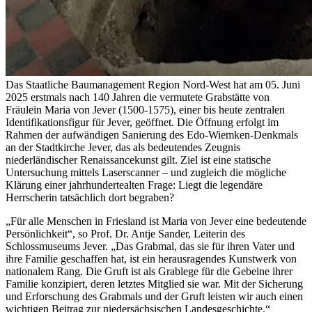
Das Staatliche Baumanagement Region Nord-West hat am 05. Juni
2025 erstmals nach 140 Jahren die vermutete Grabstätte von
Fräulein Maria von Jever (1500-1575), einer bis heute zentralen
Identifikationsfigur für Jever, geöffnet. Die Öffnung erfolgt im
Rahmen der aufwändigen Sanierung des Edo-Wiemken-Denkmals
an der Stadtkirche Jever, das als bedeutendes Zeugnis
niederländischer Renaissancekunst gilt. Ziel ist eine statische
Untersuchung mittels Laserscanner – und zugleich die mögliche
Klärung einer jahrhundertealten Frage: Liegt die legendäre
Herrscherin tatsächlich dort begraben?
„Für alle Menschen in Friesland ist Maria von Jever eine bedeutende
Persönlichkeit“, so Prof. Dr. Antje Sander, Leiterin des
Schlossmuseums Jever. „Das Grabmal, das sie für ihren Vater und
ihre Familie geschaffen hat, ist ein herausragendes Kunstwerk von
nationalem Rang. Die Gruft ist als Grablege für die Gebeine ihrer
Familie konzipiert, deren letztes Mitglied sie war. Mit der Sicherung
und Erforschung des Grabmals und der Gruft leisten wir auch einen
wichtigen Beitrag zur niedersächsischen Landesgeschichte.“