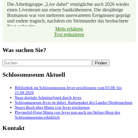
Die Arbeitsgruppe „Live dabei“ ermöglichte auch 2026 wieder
einen Livestream aus einem Saatkrähennest. Die diesjährige
Brutsaison war von mehreren unerwarteten Ereignissen geprägt
und endete tragisch, nachdem ein Steinmarder das beobachtete
Nest aufsuchte.
Mehr erfahren
Text reduzieren
Gleichzeitig verdeutlicht das Projekt eindrucksvoll natürliche
ökologische Zusammenhänge und trägt seit Jahren zum
Verständnis für die Lebensweise der Saatkrähen bei.
Was suchen Sie?
Weitere Informationen, Dokumente und Bildmaterial
Suchen
finden Sie in unserem Pressebereich:
nach:
www.schlossmuseum.de/presse/pressemitteilung-
Schlossmuseum Aktuell
unerwartetes-ende-der-brutsaison-2026-von-saatkraehe-
mathilde/
.
Bibliothek im Schlossmuseum Jever geschlossen vom 03.08. bis
21.08.2026
Neue digitale Schnitzeljagd durch Jever
Schlossmuseum Jever ist dabei: Kulturpaket des Landes Niedersachsen
Neues Buch über Maria von Jever erschienen
Playmobil-Figur Maria von Jever nun auch im Online-Shop des
Schlossmuseums erhältlich
Kontakt