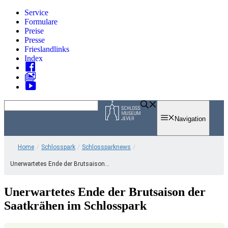
Zum
Service
Inhalt
Formulare
springen
Preise
Presse
Frieslandlinks
Index
Skip
to
Navigation
content
Home
/
Schlosspark
/
Schlossparknews
/
Unerwartetes Ende der Brutsaison...
Unerwartetes Ende der Brutsaison der
Saatkrähen im Schlosspark