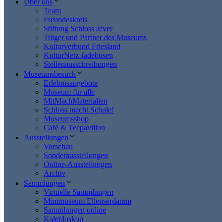
Über uns
Team
Freundeskreis
Stiftung Schloss Jever
Träger und Partner des Museums
Kulturverbund Friesland
KulturNetz Jadebusen
Stellenausschreibungen
Museumsbesuch
Erlebnisangebote
Museum für alle
MitMachMaterialien
Schloss macht Schule!
Museumsshop
Café & Teepavillon
Ausstellungen
Vorschau
Sonderausstellungen
Online-Ausstellungen
Archiv
Sammlungen
Virtuelle Sammlungen
Minimuseum Ellenserdamm
Sammlungen online
Kaleidoskop