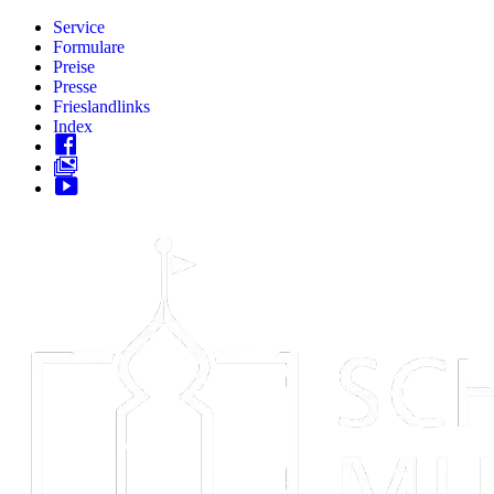
Zum
Service
Inhalt
Formulare
springen
Preise
Presse
Frieslandlinks
Index
Skip
to
content