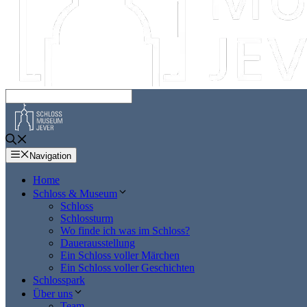
Navigation
Home
Schloss & Museum
Schloss
Schlossturm
Wo finde ich was im Schloss?
Dauerausstellung
Ein Schloss voller Märchen
Ein Schloss voller Geschichten
Schlosspark
Über uns
Team