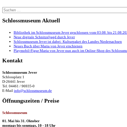
Suchen
nach:
Schlossmuseum Aktuell
Bibliothek im Schlossmuseum Jever geschlossen vom 03.08. bis 21.08.2
Neue digitale Schnitzeljagd durch Jever
Schlossmuseum Jever ist dabei: Kulturpaket des Landes Niedersachsen
Neues Buch über Maria von Jever erschienen
Playmobil-Figur Maria von Jever nun auch im Online-Shop des Schlossmu
Kontakt
Schlossmuseum Jever
Schlossplatz 1
D-26441 Jever
Tel. 04461 / 96935-0
E-Mail
info@schlossmuseum.de
Öffnungszeiten / Preise
Schlossmuseum
01. Mai bis 31. Oktober
montags bis sonntags, 10 - 18 Uhr