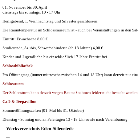
01. November bis 30. April
dienstags bis sonntags, 10 - 17 Uhr
Heiligabend, 1. Weihnachtstag und Silvester geschlossen.
Die Raumtemperatur im Schlossmuseum ist - auch bei Veranstaltungen in den Säle
Eintritt: Erwachsene 8,00 €
Studierende, Azubis, Schwerbehinderte (ab 18 Jahren) 4,00 €
Kinder und Jugendliche bis einschließlich 17 Jahre Eintritt frei
Schlossbibliothek
Pro Öffnungstag (immer mittwochs zwischen 14 und 18 Uhr) kann derzeit nur ein
Schlossturm
Der Schlossturm kann derzeit wegen Baumaßnahmen leider nicht besucht werden
Café & Teepavillon
Sommeröffnungszeiten (01. Mai bis 31. Oktober)
Dienstag - Sonntag und an Feiertagen 13 - 18 Uhr sowie nach Vereinbarung
Werkverzeichnis Eden-Sillenstede