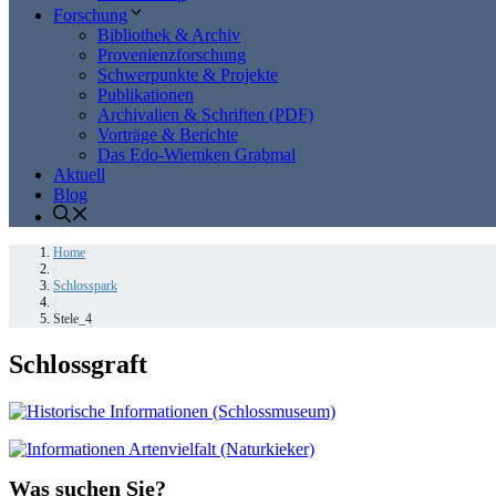
Forschung
Bibliothek & Archiv
Provenienzforschung
Schwerpunkte & Projekte
Publikationen
Archivalien & Schriften (PDF)
Vorträge & Berichte
Das Edo-Wiemken Grabmal
Aktuell
Blog
Home
/
Schlosspark
/
Stele_4
Schlossgraft
Was suchen Sie?