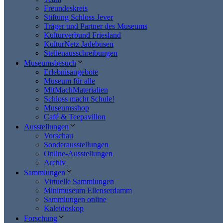
Freundeskreis
Stiftung Schloss Jever
Träger und Partner des Museums
Kulturverbund Friesland
KulturNetz Jadebusen
Stellenausschreibungen
Museumsbesuch
Erlebnisangebote
Museum für alle
MitMachMaterialien
Schloss macht Schule!
Museumsshop
Café & Teepavillon
Ausstellungen
Vorschau
Sonderausstellungen
Online-Ausstellungen
Archiv
Sammlungen
Virtuelle Sammlungen
Minimuseum Ellenserdamm
Sammlungen online
Kaleidoskop
Forschung